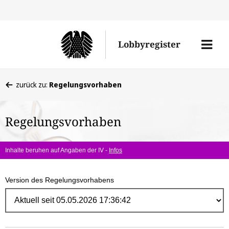
Direk
zum
Men
Lobbyregister
Inhal
öffne
Sie
zurück zu:
Regelungsvorhaben
befinden
sich
Regelungsvorhaben
hier:
Inhalte beruhen auf Angaben der IV -
Infos
Version des Regelungsvorhabens