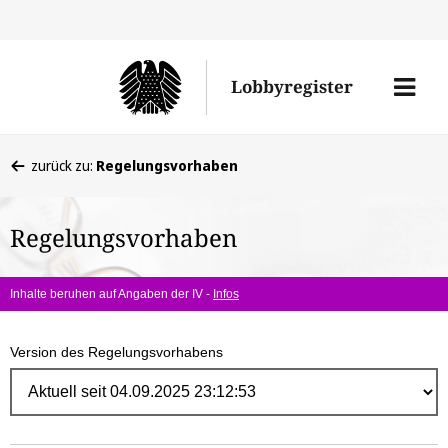
Direk
zum
Men
Lobbyregister
Inhal
öffne
Sie
zurück zu:
Regelungsvorhaben
befinden
sich
Regelungsvorhaben
hier:
Inhalte beruhen auf Angaben der IV -
Infos
Version des Regelungsvorhabens