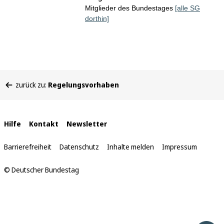
Mitglieder des Bundestages
[alle SG
dorthin]
Sie
zurück zu:
Regelungsvorhaben
befinden
sich
hier:
Interne
Hilfe
Kontakt
Newsletter
Links
Barrierefreiheit
Datenschutz
Inhalte melden
Impressum
© Deutscher Bundestag