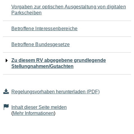
Navigation
Vorgaben zur optischen Ausgestaltung von digitalen
Parkscheiben
für
den
Betroffene Interessenbereiche
Seiteninhalt
Betroffene Bundesgesetze
Zu diesem RV abgegebene grundlegende
Stellungnahmen/Gutachten
Regelungsvorhaben herunterladen (PDF)
Inhalt dieser Seite melden
(
Mehr Informationen
)