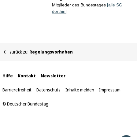
Mitglieder des Bundestages
[alle SG
dorthin]
Sie
zurück zu:
Regelungsvorhaben
befinden
sich
hier:
Interne
Hilfe
Kontakt
Newsletter
Links
Barrierefreiheit
Datenschutz
Inhalte melden
Impressum
© Deutscher Bundestag