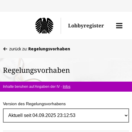
Direk
zum
Men
Lobbyregister
Inhal
öffne
Sie
zurück zu:
Regelungsvorhaben
befinden
sich
Regelungsvorhaben
hier:
Inhalte beruhen auf Angaben der IV -
Infos
Version des Regelungsvorhabens