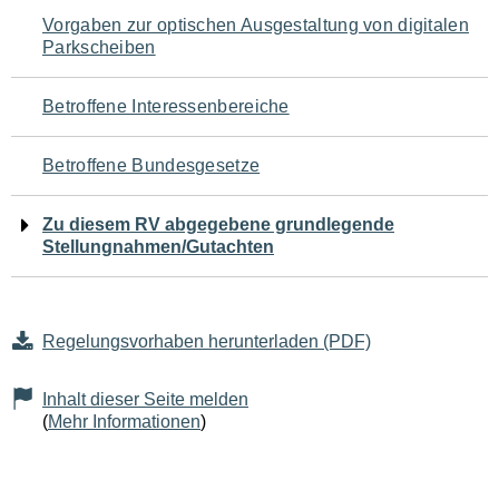
Navigation
Vorgaben zur optischen Ausgestaltung von digitalen
Parkscheiben
für
den
Betroffene Interessenbereiche
Seiteninhalt
Betroffene Bundesgesetze
Zu diesem RV abgegebene grundlegende
Stellungnahmen/Gutachten
Regelungsvorhaben herunterladen (PDF)
Inhalt dieser Seite melden
(
Mehr Informationen
)