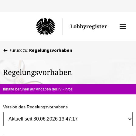
Direk
zum
Men
Lobbyregister
Inhal
öffne
Sie
zurück zu:
Regelungsvorhaben
befinden
sich
Regelungsvorhaben
hier:
Inhalte beruhen auf Angaben der IV -
Infos
Version des Regelungsvorhabens