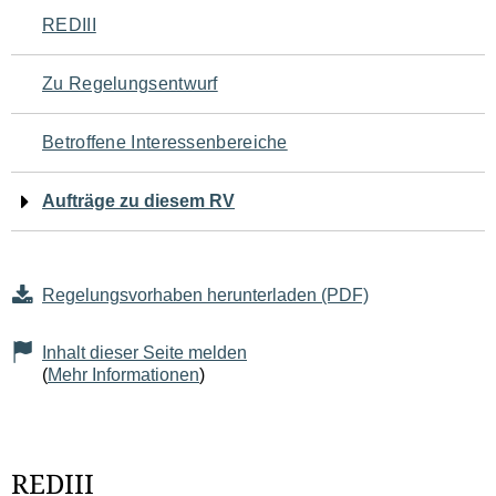
Navigation
REDIII
für
Zu Regelungsentwurf
den
Betroffene Interessenbereiche
Seiteninhalt
Aufträge zu diesem RV
Regelungsvorhaben herunterladen (PDF)
Inhalt dieser Seite melden
(
Mehr Informationen
)
REDIII