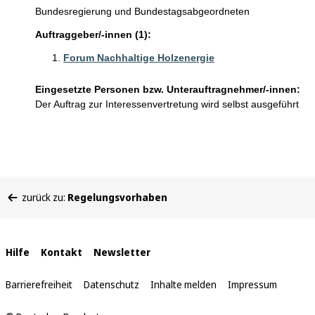
Bundesregierung und Bundestagsabgeordneten
Auftraggeber/-innen (1):
Forum Nachhaltige Holzenergie
Eingesetzte Personen bzw. Unterauftragnehmer/-innen:
Der Auftrag zur Interessenvertretung wird selbst ausgeführt
Sie
zurück zu:
Regelungsvorhaben
befinden
sich
hier:
Interne
Hilfe
Kontakt
Newsletter
Links
Barrierefreiheit
Datenschutz
Inhalte melden
Impressum