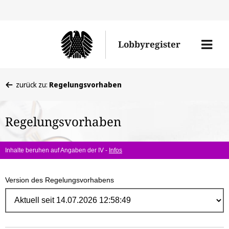
Direk
zum
Men
Lobbyregister
Inhal
öffne
Sie
zurück zu:
Regelungsvorhaben
befinden
sich
Regelungsvorhaben
hier:
Inhalte beruhen auf Angaben der IV -
Infos
Version des Regelungsvorhabens