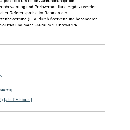
rages sollte um einen Auskunftsanspruch
zenbewertung und Preisverhandlung ergänzt werden.
scher Referenzpreise im Rahmen der
utzenbewertung (u. a. durch Anerkennung besonderer
Solisten und mehr Freiraum für innovative
u]
hierzu]
P)
[alle RV hierzu]