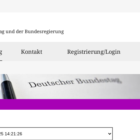
Direkt
zum
ag und der Bundesregierung
Inhalt
ausgewählt
g
Kontakt
Registrierung/Login