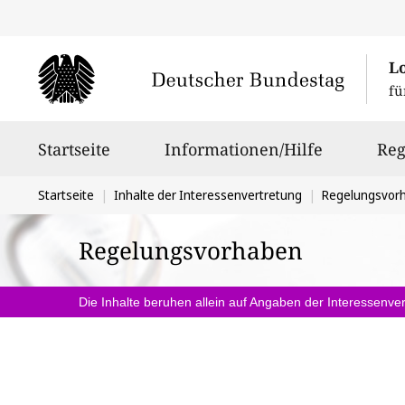
L
fü
Hauptnavigation
Startseite
Informationen/Hilfe
Reg
Sie
Startseite
Inhalte der Interessenvertretung
Regelungsvor
befinden
Regelungsvorhaben
sich
hier:
Die Inhalte beruhen allein auf Angaben der Interessenver