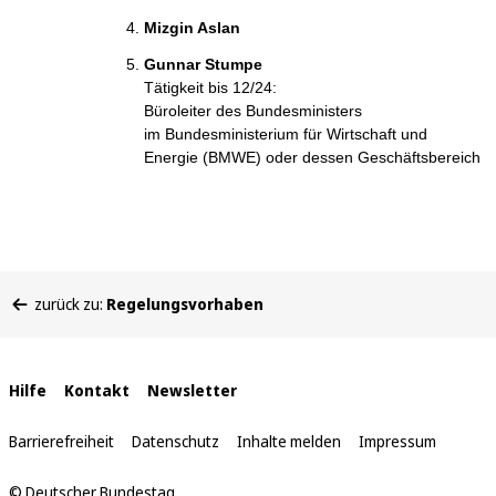
Mizgin Aslan
Gunnar Stumpe
Tätigkeit bis 12/24:
Büroleiter des Bundesministers
im Bundesministerium für Wirtschaft und
Energie (BMWE) oder dessen Geschäftsbereich
Sie
zurück zu:
Regelungsvorhaben
befinden
sich
hier:
Interne
Hilfe
Kontakt
Newsletter
Links
Barrierefreiheit
Datenschutz
Inhalte melden
Impressum
© Deutscher Bundestag