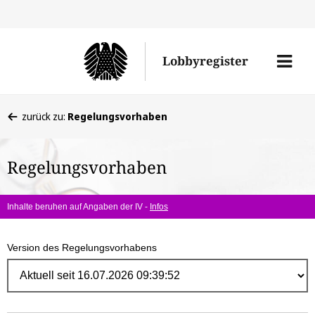
Direk
zum
Men
Lobbyregister
Inhal
öffne
Sie
zurück zu:
Regelungsvorhaben
befinden
sich
Regelungsvorhaben
hier:
Inhalte beruhen auf Angaben der IV -
Infos
Version des Regelungsvorhabens