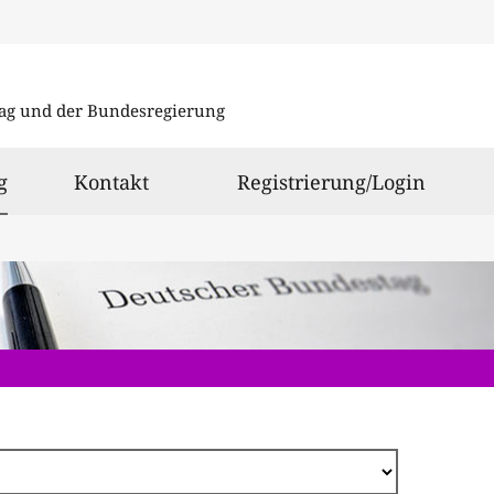
Direkt
zum
ag und der Bundesregierung
Inhalt
ausgewählt
g
Kontakt
Registrierung/Login