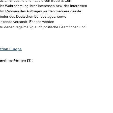
zfahrtindustrie und hat die von Beust & Coll.
der Wahrnehmung ihrer Interessen bzw. der Interessen
gt. Im Rahmen des Auftrages werden mehrere direkte
glieder des Deutschen Bundestages, sowie
rbeitende versandt. Ebenso werden
, zu denen regelmäßig auch politische Beamtinnen und
iation Europe
gnehmer/-innen (3):