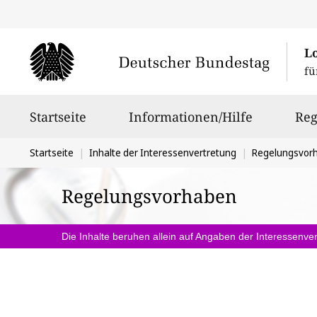
L
fü
Hauptnavigation
Startseite
Informationen/Hilfe
Reg
Sie
Startseite
Inhalte der Interessenvertretung
Regelungsvor
befinden
Regelungsvorhaben
sich
hier:
Die Inhalte beruhen allein auf Angaben der Interessenver