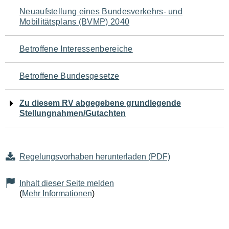
Navigation
Neuaufstellung eines Bundesverkehrs- und
Mobilitätsplans (BVMP) 2040
für
den
Betroffene Interessenbereiche
Seiteninhalt
Betroffene Bundesgesetze
Zu diesem RV abgegebene grundlegende
Stellungnahmen/Gutachten
Regelungsvorhaben herunterladen (PDF)
Inhalt dieser Seite melden
(
Mehr Informationen
)