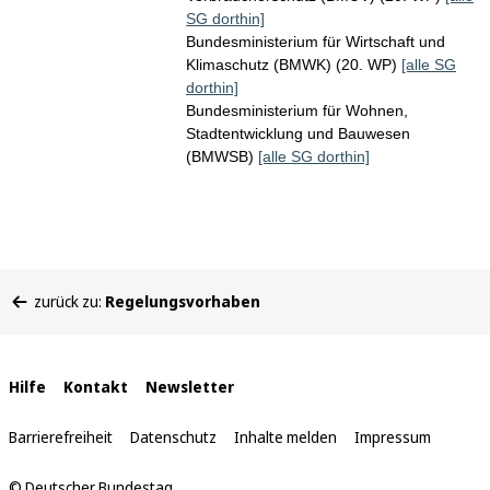
SG dorthin]
Bundesministerium für Wirtschaft und
Klimaschutz (BMWK) (20. WP)
[alle SG
dorthin]
Bundesministerium für Wohnen,
Stadtentwicklung und Bauwesen
(BMWSB)
[alle SG dorthin]
Sie
zurück zu:
Regelungsvorhaben
befinden
sich
hier:
Interne
Hilfe
Kontakt
Newsletter
Links
Barrierefreiheit
Datenschutz
Inhalte melden
Impressum
© Deutscher Bundestag