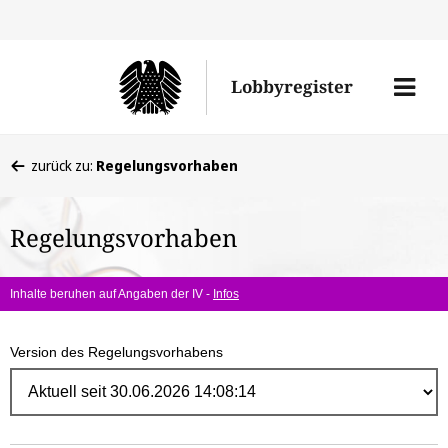
Direk
zum
Men
Lobbyregister
Inhal
öffne
Sie
zurück zu:
Regelungsvorhaben
befinden
sich
Regelungsvorhaben
hier:
Inhalte beruhen auf Angaben der IV -
Infos
Version des Regelungsvorhabens