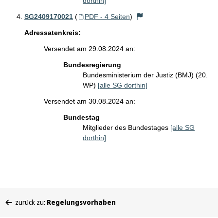
dorthin]
SG2409170021
(
PDF - 4 Seiten
)
Adressatenkreis:
Versendet am 29.08.2024 an:
Bundesregierung
Bundesministerium der Justiz (BMJ) (20.
WP)
[alle SG dorthin]
Versendet am 30.08.2024 an:
Bundestag
Mitglieder des Bundestages
[alle SG
dorthin]
Sie
zurück zu:
Regelungsvorhaben
befinden