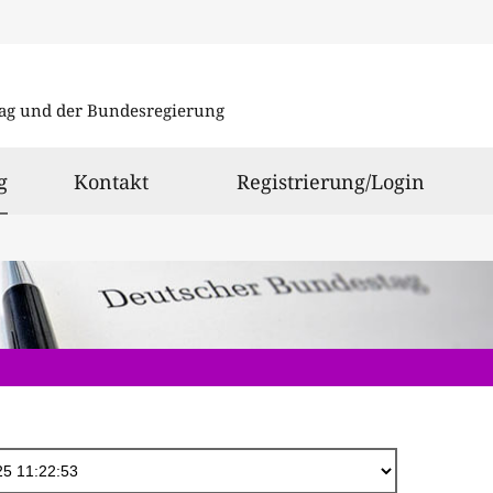
Direkt
zum
ag und der Bundesregierung
Inhalt
ausgewählt
g
Kontakt
Registrierung/Login