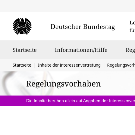
L
fü
Hauptnavigation
Startseite
Informationen/Hilfe
Reg
Sie
Startseite
Inhalte der Interessenvertretung
Regelungsvor
befinden
Regelungsvorhaben
sich
hier:
Die Inhalte beruhen allein auf Angaben der Interessenver