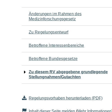
Navigation
Änderungen im Rahmen des
Medizinforschungsgesetz
für
Zu Regelungsentwurf
den
Betroffene Interessenbereiche
Seiteninhalt
Betroffene Bundesgesetze
Zu diesem RV abgegebene grundlegende
Stellungnahmen/Gutachten
Regelungsvorhaben herunterladen (PDF)
Inhalt dieser Seite melden
(
Mehr Informationen