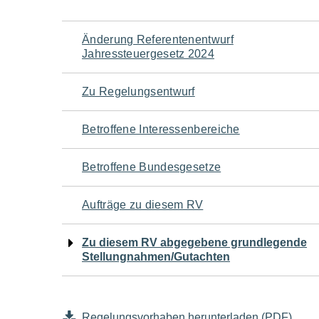
Navigation
Änderung Referentenentwurf
Jahressteuergesetz 2024
für
Zu Regelungsentwurf
den
Betroffene Interessenbereiche
Seiteninhalt
Betroffene Bundesgesetze
Aufträge zu diesem RV
Zu diesem RV abgegebene grundlegende
Stellungnahmen/Gutachten
Regelungsvorhaben herunterladen (PDF)