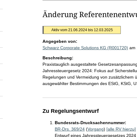
Änderung Referentenentwur
Aktiv vom 21.06.2024 bis 12.03.2025
Angegeben von:
Schwarz Corporate Solutions KG (R001720)
am 
Beschreibung:
Praxistauglich ausgestaltete Gesetzesanpassun
Jahressteuergesetz 2024: Fokus auf Sicherstellu
Regelungen und Vermeidung von zusätzlichem ü
ausgewählter Bestimmungen des EStG, KStG, 
Zu Regelungsentwurf
Bundesrats-Drucksachennummer:
BR-Drs. 369/24
(
Vorgang
)
[alle RV hierzu]
Entwurf eines Jahressteuergesetzes 2024