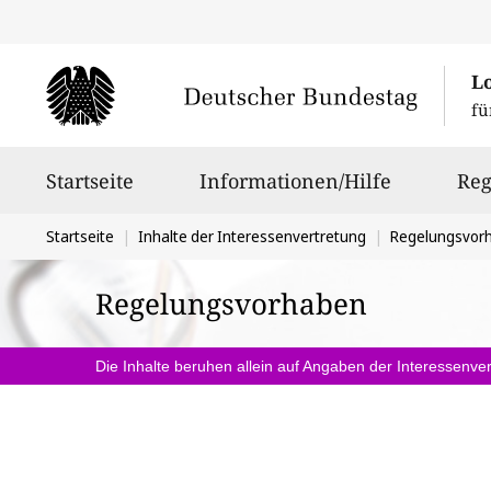
L
fü
Hauptnavigation
Startseite
Informationen/Hilfe
Reg
Sie
Startseite
Inhalte der Interessenvertretung
Regelungsvor
befinden
Regelungsvorhaben
sich
hier:
Die Inhalte beruhen allein auf Angaben der Interessenver