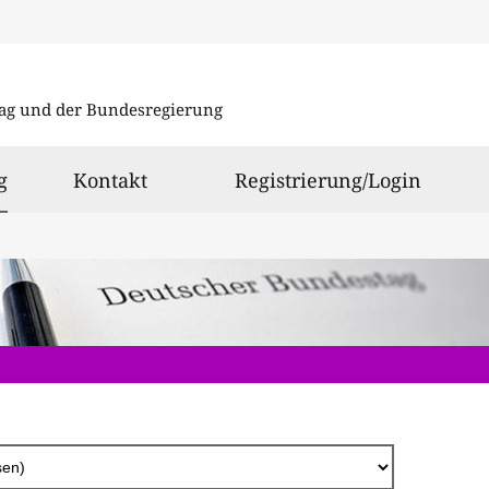
Direkt
zum
ag und der Bundesregierung
Inhalt
ausgewählt
g
Kontakt
Registrierung/Login