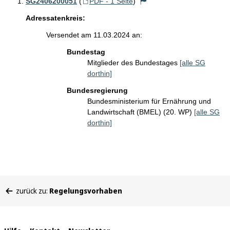
SG2406200051
(
PDF - 1 Seite
)
Adressatenkreis:
Versendet am 11.03.2024 an:
Bundestag
Mitglieder des Bundestages
[alle SG
dorthin]
Bundesregierung
Bundesministerium für Ernährung und
Landwirtschaft (BMEL) (20. WP)
[alle SG
dorthin]
Sie
zurück zu:
Regelungsvorhaben
befinden
sich
hier: