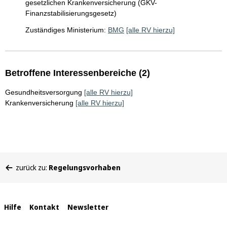
gesetzlichen Krankenversicherung (GKV-
Finanzstabilisierungsgesetz)
Zuständiges Ministerium:
BMG
[alle RV hierzu]
Betroffene Interessenbereiche (2)
Gesundheitsversorgung
[alle RV hierzu]
Krankenversicherung
[alle RV hierzu]
Sie
zurück zu:
Regelungsvorhaben
befinden
sich
hier:
Interne
Hilfe
Kontakt
Newsletter
Links