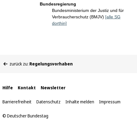
Bundesregierung
Bundesministerium der Justiz und für
Verbraucherschutz (BMJV)
[alle SG
dorthin]
Sie
zurück zu:
Regelungsvorhaben
befinden
sich
hier:
Interne
Hilfe
Kontakt
Newsletter
Links
Barrierefreiheit
Datenschutz
Inhalte melden
Impressum
© Deutscher Bundestag