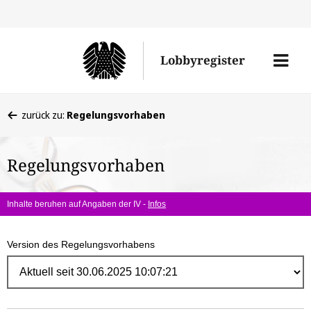
Direk
zum
Men
Lobbyregister
Inhal
öffne
Sie
zurück zu:
Regelungsvorhaben
befinden
sich
Regelungsvorhaben
hier:
Inhalte beruhen auf Angaben der IV -
Infos
Version des Regelungsvorhabens