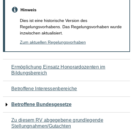
Hinweis
Dies ist eine historische Version des
Regelungsvorhabens. Das Regelungsvorhaben wurde
inzwischen aktualisiert.
Zum aktuellen Regelungsvorhaben
Navigation
Ermöglichung Einsatz Honorardozenten im
Bildungsbereich
für
den
Betroffene Interessenbereiche
Seiteninhalt
Betroffene Bundesgesetze
Zu diesem RV abgegebene grundlegende
Stellungnahmen/Gutachten