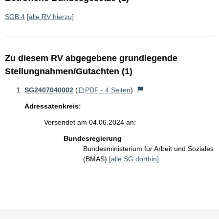
SGB 4
[alle RV hierzu]
Zu diesem RV abgegebene grundlegende
Stellungnahmen/Gutachten (1)
SG2407040002
(
PDF - 4 Seiten
)
Adressatenkreis:
Versendet am 04.06.2024 an:
Bundesregierung
Bundesministerium für Arbeit und Soziales
(BMAS)
[alle SG dorthin]
Sie