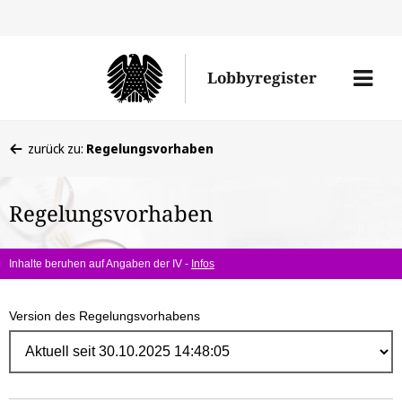
Direk
zum
Men
Lobbyregister
Inhal
öffne
Sie
zurück zu:
Regelungsvorhaben
befinden
sich
Regelungsvorhaben
hier:
Inhalte beruhen auf Angaben der IV -
Infos
Version des Regelungsvorhabens