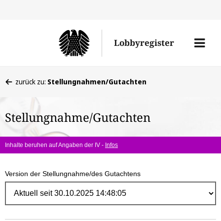
Direk
zum
Men
Lobbyregister
Inhal
öffne
Sie
zurück zu:
Stellungnahmen/Gutachten
befinden
sich
Stellungnahme/Gutachten
hier:
Inhalte beruhen auf Angaben der IV -
Infos
Version der Stellungnahme/des Gutachtens