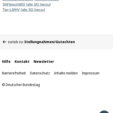
SAFleischWiG
[alle SG hierzu]
Tier-LMHV
[alle SG hierzu]
Sie
zurück zu:
Stellungnahmen/Gutachten
befinden
sich
hier:
Interne
Hilfe
Kontakt
Newsletter
Links
Barrierefreiheit
Datenschutz
Inhalte melden
Impressum
© Deutscher Bundestag