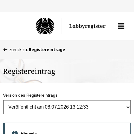
Direk
zum
Men
Lobbyregister
Inhal
öffne
Sie
zurück zu:
Registereinträge
befinden
sich
Registereintrag
hier:
Version des Registereintrags
Hinweis