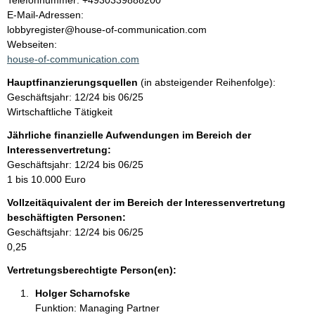
Telefonnummer: +4930339888200
o
E-Mail-Adressen:
t
n
lobbyregister@house-of-communication.com
t
Webseiten:
a
house-of-communication.com
k
Hauptfinanzierungsquellen
(in absteigender Reihenfolge):
t
Geschäftsjahr: 12/24 bis 06/25
i
Wirtschaftliche Tätigkeit
n
f
Jährliche finanzielle Aufwendungen im Bereich der
o
Interessenvertretung:
r
Geschäftsjahr: 12/24 bis 06/25
m
1 bis 10.000 Euro
a
Vollzeitäquivalent der im Bereich der Interessenvertretung
t
beschäftigten Personen:
i
Geschäftsjahr: 12/24 bis 06/25
o
0,25
n
e
Vertretungsberechtigte Person(en):
n
Holger Scharnofske 
:
Funktion: Managing Partner