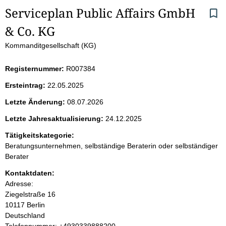
S
Serviceplan Public Affairs GmbH 
& Co. KG
e
Kommanditgesellschaft (KG)
i
Registernummer:
R007384
t
Ersteintrag:
22.05.2025
e
Letzte Änderung:
08.07.2026
n
Letzte Jahresaktualisierung:
24.12.2025
i
Tätigkeitskategorie:
Beratungsunternehmen, selbständige Beraterin oder selbständiger
n
Berater
Kontaktdaten:
h
Adresse:
Ziegelstraße
16
a
10117
Berlin
Deutschland
l
K