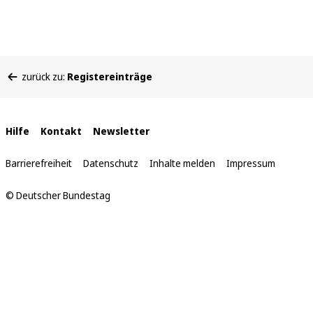
Sie
zurück zu:
Registereinträge
befinden
sich
hier:
Interne
Hilfe
Kontakt
Newsletter
Links
Barrierefreiheit
Datenschutz
Inhalte melden
Impressum
© Deutscher Bundestag