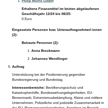
Philip Morris GmbH
Erhaltene Finanzmittel im letzten abgelaufenen
Geschäftsjahr 12/24 bis 06/25:
0 Euro
Eingesetzte Personen bzw. Unterauftragnehmer/-innen
(2):
Betraute Personen (2):
Anna Brockmann 
Johannes Wendlinger 
Auftrag
Unterstützung bei der Positionierung gegenüber 
Bundesregierung und Bundestag.
Interessenbereiche:
Bevölkerungsschutz und
Katastrophenhilfe,
Bundeswehrangelegenheiten,
EU-
Binnenmarkt,
Extremismusbekämpfung,
Kleine und mittlere
Unternehmen,
Polizeiliche und justizielle Zusammenarbeit in
der EU,
Rüstungsangelegenheiten,
Sonstiges im Bereich