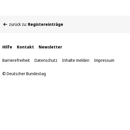
Sie
zurück zu:
Registereinträge
befinden
sich
hier:
Interne
Hilfe
Kontakt
Newsletter
Links
Barrierefreiheit
Datenschutz
Inhalte melden
Impressum
© Deutscher Bundestag