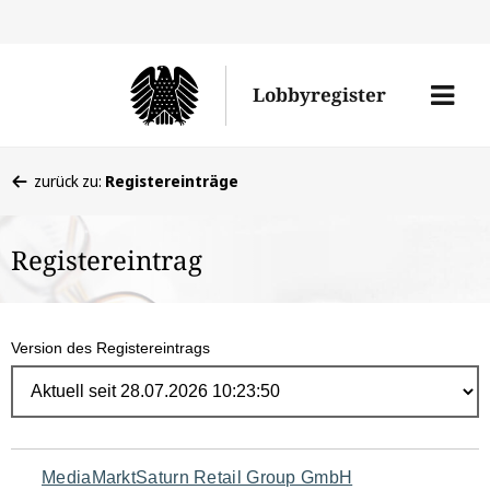
Direk
zum
Men
Lobbyregister
Inhal
öffne
Sie
zurück zu:
Registereinträge
befinden
sich
Registereintrag
hier:
Version des Registereintrags
Navigation
MediaMarktSaturn Retail Group GmbH