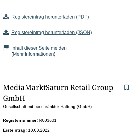
Registereintrag herunterladen (PDF)
Registereintrag herunterladen (JSON)
Inhalt dieser Seite melden
(
Mehr Informationen
)
S
MediaMarktSaturn Retail Group 
GmbH
e
Gesellschaft mit beschränkter Haftung (GmbH)
i
Registernummer:
R003601
t
Ersteintrag:
18.03.2022