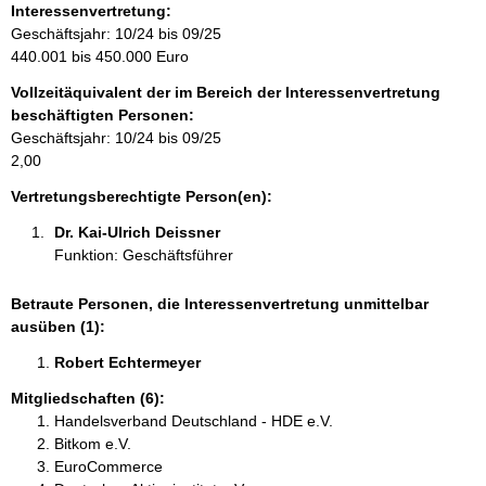
o
Interessenvertretung:
r
Geschäftsjahr: 10/24 bis 09/25
m
440.001 bis 450.000 Euro
a
Vollzeitäquivalent der im Bereich der Interessenvertretung
t
beschäftigten Personen:
i
Geschäftsjahr: 10/24 bis 09/25
o
2,00
n
e
Vertretungsberechtigte Person(en):
n
Dr. Kai-Ulrich Deissner 
:
Funktion: Geschäftsführer
Betraute Personen, die Interessenvertretung unmittelbar
ausüben (1):
Robert Echtermeyer 
Mitgliedschaften (6):
Handelsverband Deutschland - HDE e.V.
Bitkom e.V.
EuroCommerce