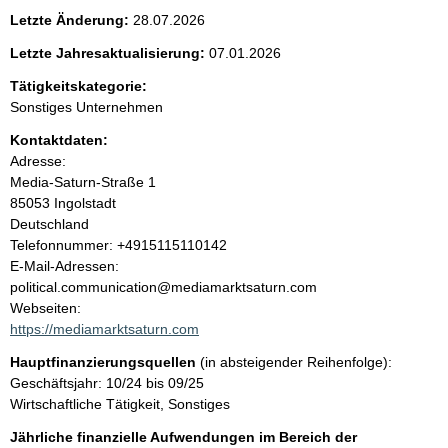
e
Letzte Änderung:
28.07.2026
n
Letzte Jahresaktualisierung:
07.01.2026
i
Tätigkeitskategorie:
Sonstiges Unternehmen
n
Kontaktdaten:
Adresse:
h
Media-Saturn-Straße
1
85053
Ingolstadt
a
Deutschland
K
Telefonnummer: +4915115110142
l
o
E-Mail-Adressen:
n
political.communication@mediamarktsaturn.com
t
t
Webseiten:
a
https://mediamarktsaturn.com
k
Hauptfinanzierungsquellen
(in absteigender Reihenfolge):
t
Geschäftsjahr: 10/24 bis 09/25
i
Wirtschaftliche Tätigkeit, Sonstiges
n
f
Jährliche finanzielle Aufwendungen im Bereich der