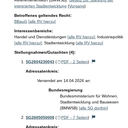
Referentenentwurf (BMWSB):
Gesetz zur Stärkung der
integrierten Stadtentwicklung
(
Vorgang
)
Betroffenes geltendes Recht:
BBauG
[alle RV hierzu]
Interessenbereiche:
Handel und Dienstleistungen
[alle RV hierzu]
;
Industriepolitik
[alle RV hierzu]
;
Stadtentwicklung
[alle RV hierzu]
Stellungnahmen/Gutachten (4):
SG2604230043
(
PDF - 2 Seiten
)
Adressatenkreis:
Versendet am 14.04.2026 an:
Bundesregierung
Bundesministerium für Wohnen,
Stadtentwicklung und Bauwesen
(BMWSB)
[alle SG dorthin]
SG2605050008
(
PDF - 7 Seiten
)
Adressatenkreis: