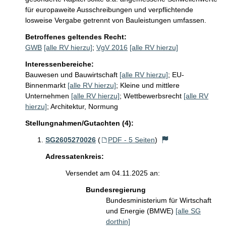
für europaweite Ausschreibungen und verpflichtende 
losweise Vergabe getrennt von Bauleistungen umfassen.
Betroffenes geltendes Recht:
GWB
[alle RV hierzu]
;
VgV 2016
[alle RV hierzu]
Interessenbereiche:
Bauwesen und Bauwirtschaft
[alle RV hierzu]
;
EU-
Binnenmarkt
[alle RV hierzu]
;
Kleine und mittlere
Unternehmen
[alle RV hierzu]
;
Wettbewerbsrecht
[alle RV
hierzu]
;
Architektur, Normung
Stellungnahmen/Gutachten (4):
SG2605270026
(
PDF - 5 Seiten
)
Adressatenkreis:
Versendet am 04.11.2025 an:
Bundesregierung
Bundesministerium für Wirtschaft
und Energie (BMWE)
[alle SG
dorthin]