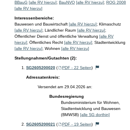
BBauG
[alle RV hierzu]
;
BauNVO
[alle RV hierzu]
;
ROG 2008
[alle RV hierzu]
Interessenbereiche:
Bauwesen und Bauwirtschaft
[alle RV hierzu]
;
Klimaschutz
[alle RV hierzu]
;
Ländlicher Raum
[alle RV hierzu]
;
Öffentlicher Dienst und öffentliche Verwaltung
[alle RV
hierzu]
;
Öffentliches Recht
[alle RV hierzu]
;
Stadtentwicklung
[alle RV hierzu]
;
Wohnen
[alle RV hierzu]
Stellungnahmen/Gutachten (2):
SG2605200020
(
PDF - 22 Seiten
)
Adressatenkreis:
Versendet am 29.04.2026 an:
Bundesregierung
Bundesministerium für Wohnen,
Stadtentwicklung und Bauwesen
(BMWSB)
[alle SG dorthin]
SG2605200021
(
PDF - 19 Seiten
)