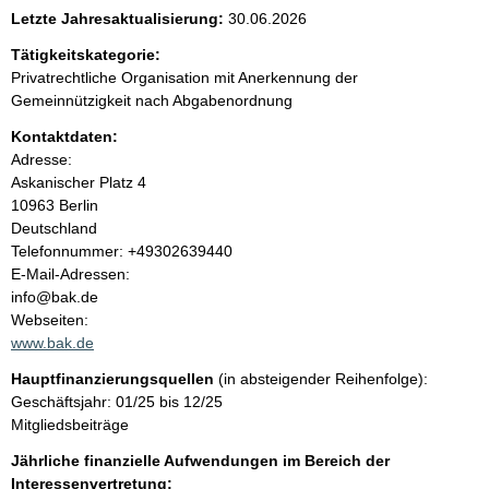
e
Letzte Jahresaktualisierung:
30.06.2026
n
Tätigkeitskategorie:
Privatrechtliche Organisation mit Anerkennung der
i
Gemeinnützigkeit nach Abgabenordnung
Kontaktdaten:
n
Adresse:
Askanischer Platz
4
h
10963
Berlin
Deutschland
a
K
Telefonnummer: +49302639440
o
E-Mail-Adressen:
l
n
info@bak.de
t
Webseiten:
t
a
www.bak.de
k
Hauptfinanzierungsquellen
(in absteigender Reihenfolge):
t
Geschäftsjahr: 01/25 bis 12/25
i
Mitgliedsbeiträge
n
f
Jährliche finanzielle Aufwendungen im Bereich der
o
Interessenvertretung: