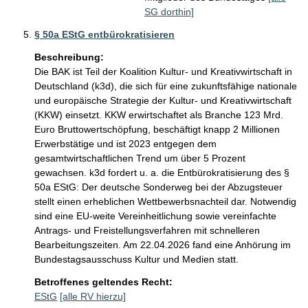
SG dorthin]
§ 50a EStG entbürokratisieren
Beschreibung:
Die BAK ist Teil der Koalition Kultur- und Kreativwirtschaft in 
Deutschland (k3d), die sich für eine zukunftsfähige nationale 
und europäische Strategie der Kultur- und Kreativwirtschaft 
(KKW) einsetzt. KKW erwirtschaftet als Branche 123 Mrd. 
Euro Bruttowertschöpfung, beschäftigt knapp 2 Millionen 
Erwerbstätige und ist 2023 entgegen dem 
gesamtwirtschaftlichen Trend um über 5 Prozent 
gewachsen. k3d fordert u. a. die Entbürokratisierung des § 
50a EStG: Der deutsche Sonderweg bei der Abzugsteuer 
stellt einen erheblichen Wettbewerbsnachteil dar. Notwendig 
sind eine EU-weite Vereinheitlichung sowie vereinfachte 
Antrags- und Freistellungsverfahren mit schnelleren 
Bearbeitungszeiten. Am 22.04.2026 fand eine Anhörung im 
Bundestagsausschuss Kultur und Medien statt. 
Betroffenes geltendes Recht:
EStG
[alle RV hierzu]