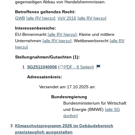
gegenseitigen Abbau von Handelshemmnissen.
Betroffenes geltendes Recht:
GWB
[alle RV hierzu]
;
VgV 2016
[alle RV hierzu]
Interessenbereiche:
EU-Binnenmarkt
[alle RV hierzu]
;
Kleine und mittlere
Unternehmen
[alle RV hierzu]
;
Wettbewerbsrecht
[alle RV
hierzu]
Stellungnahmen/Gutachten (1):
SG2511040006
(
PDF - 8 Seiten
)
Adressatenkreis:
Versendet am 17.10.2025 an:
Bundesregierung
Bundesministerium für Wirtschaft
und Energie (BMWE)
[alle SG
dorthin]
Klimaschutzprogramm 2026 im Gebäudebereich
praxistauglich ausgestalten