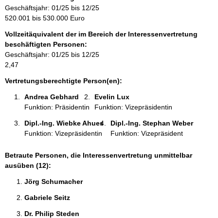
r
Geschäftsjahr: 01/25 bis 12/25
m
520.001 bis 530.000 Euro
a
Vollzeitäquivalent der im Bereich der Interessenvertretung
t
beschäftigten Personen:
i
Geschäftsjahr: 01/25 bis 12/25
o
2,47
n
e
Vertretungsberechtigte Person(en):
n
Andrea Gebhard 
Evelin Lux 
:
Funktion: Präsidentin
Funktion: Vizepräsidentin
Dipl.-Ing. Wiebke Ahues 
Dipl.-Ing. Stephan Weber 
Funktion: Vizepräsidentin
Funktion: Vizepräsident
Betraute Personen, die Interessenvertretung unmittelbar
ausüben (12):
Jörg Schumacher 
Gabriele Seitz 
Dr. Philip Steden 