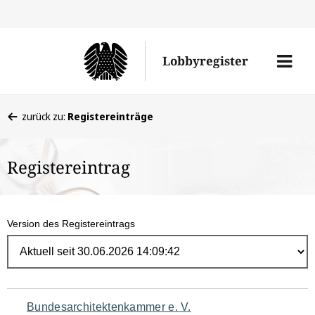
Direk
zum
Men
Lobbyregister
Inhal
öffne
Sie
zurück zu:
Registereinträge
befinden
sich
Registereintrag
hier:
Version des Registereintrags
Navigation
Bundesarchitektenkammer e. V.