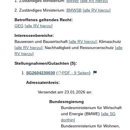
1. Zuständiges Ministerium:
BMWE
[alle RV hierzu]
2. Zuständiges Ministerium:
BMWSB
[alle RV hierzu]
Betroffenes geltendes Recht:
GEG
[alle RV hierzu]
Interessenbereiche:
Bauwesen und Bauwirtschaft
[alle RV hierzu]
;
Klimaschutz
[alle RV hierzu]
;
Nachhaltigkeit und Ressourcenschutz
[alle
RV hierzu]
Stellungnahmen/Gutachten (5):
SG2604230030
(
PDF - 9 Seiten
)
Adressatenkreis:
Versendet am 23.01.2026 an:
Bundesregierung
Bundesministerium für Wirtschaft
und Energie (BMWE)
[alle SG
dorthin]
Bundesministerium für Wohnen,