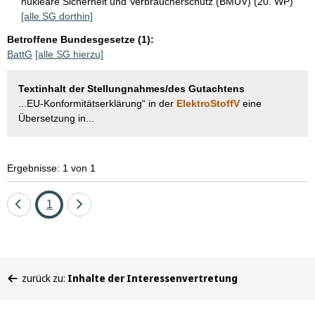
nukleare Sicherheit und Verbraucherschutz (BMUV) (20. WP)
[alle SG dorthin]
Betroffene Bundesgesetze (1):
BattG
[alle SG hierzu]
Textinhalt der Stellungnahmes/des Gutachtens
...EU-Konformitätserklärung“ in der
ElektroStoffV
eine
Übersetzung in...
Ergebnisse: 1 von 1
Eine
Seite
Eine
1
Seite
Seite
zurück
vor
Sie
zurück zu:
Inhalte der Interessenvertretung
befinden
sich