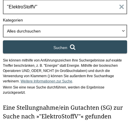
h
E
b
o
i
Kategorien
x
n
Alles durchsuchen
g
Suchen
a
Sie können mithilfe von Anführungszeichen Ihre Suchergebnisse auf exakte
b
Treffer beschränken, z. B. "Energie" statt Energie.
Mithilfe der booleschen
Operatoren UND, ODER, NICHT (in Großbuchstaben) und durch die
e
Verwendung von Klammern () können Sie außerdem Ihre Suchanfrage
verfeinern.
Weitere Informationen zur Suche
.
Wenn Sie eine neue Suche durchführen, werden die Ergebnisse
n
zurückgesetzt.
i
Eine Stellungnahme/ein Gutachten (SG) zur
m
Suche nach »"ElektroStoffV"« gefunden
F