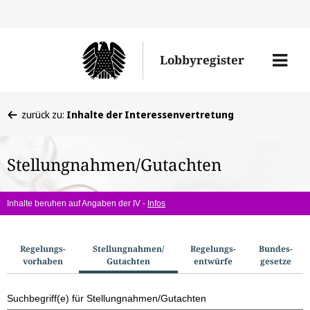
Direkt
Direk
zu
zum
Men
Lobbyregister
den
Inhal
öffne
Sucherge
Sie
zurück zu:
Inhalte der Interessenvertretung
befinden
sich
Stellungnahmen/Gutachten
hier:
Inhalte beruhen auf Angaben der IV -
Infos
S
Regelungs­
Stellungnahmen/​
Regelungs­
Bundes­
vorhaben
Gutachten
entwürfe
gesetze
u
c
Suchbegriff(e) für Stellungnahmen/Gutachten