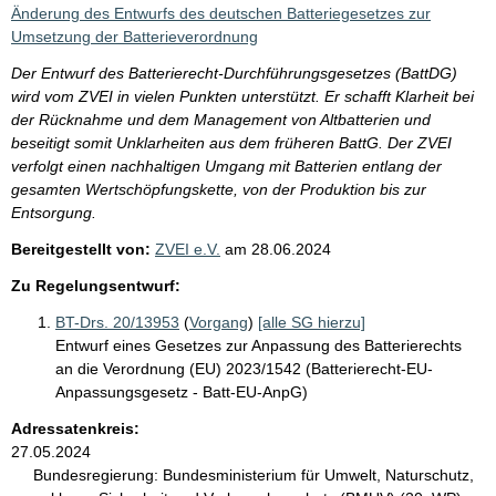
i
Änderung des Entwurfs des deutschen Batteriegesetzes zur
s
Umsetzung der Batterieverordnung
s
Der Entwurf des Batterierecht-Durchführungsgesetzes (BattDG)
e
wird vom ZVEI in vielen Punkten unterstützt. Er schafft Klarheit bei
der Rücknahme und dem Management von Altbatterien und
p
beseitigt somit Unklarheiten aus dem früheren BattG. Der ZVEI
r
verfolgt einen nachhaltigen Umgang mit Batterien entlang der
o
gesamten Wertschöpfungskette, von der Produktion bis zur
Entsorgung.
S
Bereitgestellt von:
ZVEI e.V.
am
28.06.2024
e
i
Zu Regelungsentwurf:
t
BT-Drs. 20/13953
(
Vorgang
)
[alle SG hierzu]
e
Entwurf eines Gesetzes zur Anpassung des Batterierechts
an die Verordnung (EU) 2023/1542 (Batterierecht-EU-
Anpassungsgesetz - Batt-EU-AnpG)
Adressatenkreis:
27.05.2024
Bundesregierung:
Bundesministerium für Umwelt, Naturschutz,