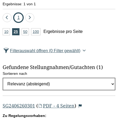
e
Ergebnisse: 1 von 1
l
Eine
Seite
Eine
1
d
Seite
Seite
A
Ergebnisse pro Seite
10
Ergebnisse
25
Ergebnisse
50
Ergebnisse
100
Ergebnisse
zurück
vor
l
n
pro
pro
pro
pro
Seite
Seite
Seite
Seite
z
ö
Filterauswahl öffnen
(0 Filter gewählt)
a
s
h
Gefundene Stellungnahmen/⁠Gutachten
(1)
c
l
Sortieren nach
E
h
r
e
g
e
n
b
SG2406260301
(
PDF - 4 Seiten
)
n
Zu Regelungsvorhaben: