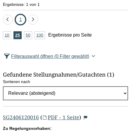
e
Ergebnisse: 1 von 1
l
Eine
Seite
Eine
1
d
Seite
Seite
A
Ergebnisse pro Seite
10
Ergebnisse
25
Ergebnisse
50
Ergebnisse
100
Ergebnisse
zurück
vor
l
n
pro
pro
pro
pro
Seite
Seite
Seite
Seite
z
ö
Filterauswahl öffnen
(0 Filter gewählt)
a
s
h
Gefundene Stellungnahmen/⁠Gutachten
(1)
c
l
Sortieren nach
E
h
r
e
g
e
n
b
SG2406120016
(
PDF - 1 Seite
)
n
Zu Regelungsvorhaben: