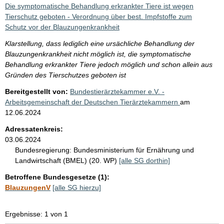
i
Die symptomatische Behandlung erkrankter Tiere ist wegen
s
Tierschutz geboten - Verordnung über best. Impfstoffe zum
Schutz vor der Blauzungenkrankheit
s
e
Klarstellung, dass lediglich eine ursächliche Behandlung der
Blauzungenkrankheit nicht möglich ist, die symptomatische
p
Behandlung erkrankter Tiere jedoch möglich und schon allein aus
r
Gründen des Tierschutzes geboten ist
o
Bereitgestellt von:
Bundestierärztekammer e.V. -
S
Arbeitsgemeinschaft der Deutschen Tierärztekammern
am
12.06.2024
e
i
Adressatenkreis:
03.06.2024
t
Bundesregierung:
Bundesministerium für Ernährung und
e
Landwirtschaft (BMEL) (20. WP)
[alle SG dorthin]
Betroffene Bundesgesetze (1):
BlauzungenV
[alle SG hierzu]
Ergebnisse: 1 von 1