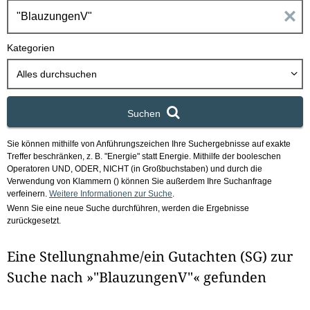
h
E
b
o
i
Kategorien
x
n
Alles durchsuchen
g
Suchen
a
Sie können mithilfe von Anführungszeichen Ihre Suchergebnisse auf exakte
b
Treffer beschränken, z. B. "Energie" statt Energie.
Mithilfe der booleschen
Operatoren UND, ODER, NICHT (in Großbuchstaben) und durch die
e
Verwendung von Klammern () können Sie außerdem Ihre Suchanfrage
verfeinern.
Weitere Informationen zur Suche
.
Wenn Sie eine neue Suche durchführen, werden die Ergebnisse
n
zurückgesetzt.
i
Eine Stellungnahme/ein Gutachten (SG) zur
m
Suche nach »"BlauzungenV"« gefunden
F