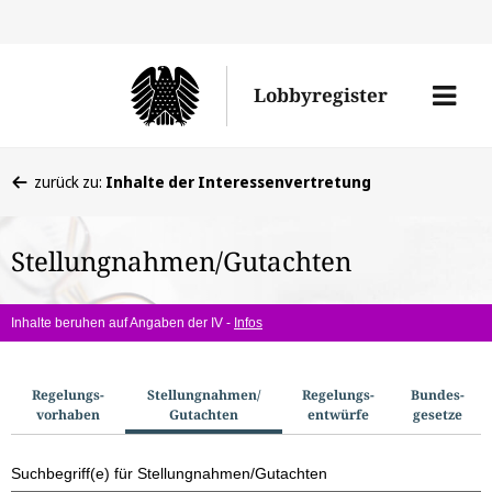
Direkt
Direk
zu
zum
Men
Lobbyregister
den
Inhal
öffne
Sucherge
Sie
zurück zu:
Inhalte der Interessenvertretung
befinden
sich
Stellungnahmen/Gutachten
hier:
Inhalte beruhen auf Angaben der IV -
Infos
S
Regelungs­
Stellungnahmen/​
Regelungs­
Bundes­
vorhaben
Gutachten
entwürfe
gesetze
u
c
Suchbegriff(e) für Stellungnahmen/Gutachten