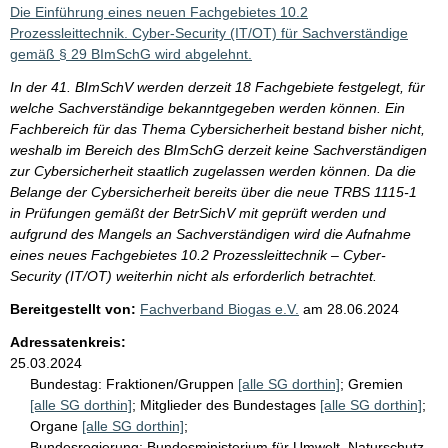
i
Die Einführung eines neuen Fachgebietes 10.2
s
Prozessleittechnik. Cyber-Security (IT/OT) für Sachverständige
gemäß § 29 BImSchG wird abgelehnt.
s
e
In der 41. BImSchV werden derzeit 18 Fachgebiete festgelegt, für
welche Sachverständige bekanntgegeben werden können. Ein
p
Fachbereich für das Thema Cybersicherheit bestand bisher nicht,
r
weshalb im Bereich des BImSchG derzeit keine Sachverständigen
o
zur Cybersicherheit staatlich zugelassen werden können. Da die
Belange der Cybersicherheit bereits über die neue TRBS 1115-1
S
in Prüfungen gemäßt der BetrSichV mit geprüft werden und
e
aufgrund des Mangels an Sachverständigen wird die Aufnahme
i
eines neues Fachgebietes 10.2 Prozessleittechnik – Cyber-
Security (IT/OT) weiterhin nicht als erforderlich betrachtet.
t
Bereitgestellt von:
Fachverband Biogas e.V.
am
28.06.2024
e
Adressatenkreis:
25.03.2024
Bundestag:
Fraktionen/Gruppen
[alle SG dorthin]
;
Gremien
[alle SG dorthin]
;
Mitglieder des Bundestages
[alle SG dorthin]
;
Organe
[alle SG dorthin]
;
Bundesregierung:
Bundesministerium für Umwelt, Naturschutz,