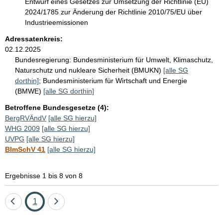
Entwurf eines Gesetzes zur Umsetzung der Richtlinie (EU)
2024/1785 zur Änderung der Richtlinie 2010/75/EU über
Industrieemissionen
Adressatenkreis:
02.12.2025
Bundesregierung:
Bundesministerium für Umwelt, Klimaschutz,
Naturschutz und nukleare Sicherheit (BMUKN)
[alle SG
dorthin]
;
Bundesministerium für Wirtschaft und Energie
(BMWE)
[alle SG dorthin]
Betroffene Bundesgesetze (4):
BergRVÄndV
[alle SG hierzu]
WHG 2009
[alle SG hierzu]
UVPG
[alle SG hierzu]
BImSchV 41
[alle SG hierzu]
Ergebnisse 1 bis 8 von 8
Eine
Seite
Eine
1
Seite
Seite