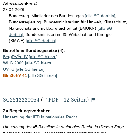
Adressatenkreis:
29.04.2026
Bundestag:
Mitglieder des Bundestages
[alle SG dorthin]
;
Bundesregierung:
Bundesministerium für Umwelt, Klimaschutz,
Naturschutz und nukleare Sicherheit (BMUKN)
[alle SG
dorthin]
;
Bundesministerium für Wirtschaft und Energie
(BMWE)
[alle SG dorthin]
Betroffene Bundesgesetze (4):
BergRVÄndV
[alle SG hierzu]
WHG 2009
[alle SG hierzu]
UVPG
[alle SG hierzu]
BImSchV 41
[alle SG hierzu]
SG2512220054
(
PDF - 12 Seiten
)
Zu Regelungsvorhaben:
Umsetzung der IED in nationales Recht
Umsetzung der IE-Richtlinie in nationales Recht. in diesem Zuge
werden wesentliche Fachgesetze angepasst die für die