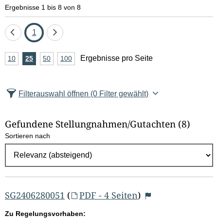
e
Ergebnisse 1 bis 8 von 8
l
Eine
Seite
Eine
1
d
Seite
Seite
A
Ergebnisse pro Seite
10
Ergebnisse
25
Ergebnisse
50
Ergebnisse
100
Ergebnisse
zurück
vor
l
n
pro
pro
pro
pro
Seite
Seite
Seite
Seite
z
ö
Filterauswahl öffnen
(0 Filter gewählt)
a
s
h
Gefundene Stellungnahmen/⁠Gutachten
(8)
c
l
Sortieren nach
E
h
r
e
g
e
n
b
SG2406280051
(
PDF - 4 Seiten
)
n
Zu Regelungsvorhaben: