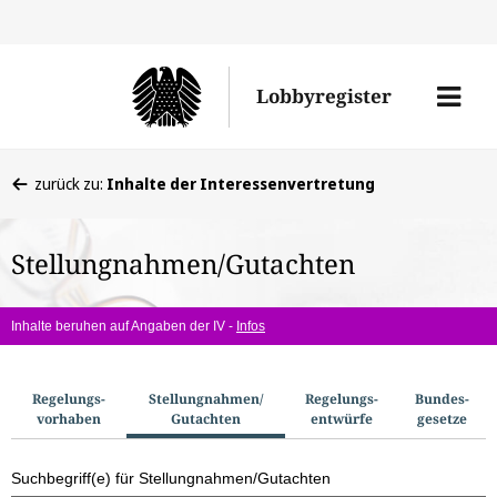
Direkt
Direk
zu
zum
Men
Lobbyregister
den
Inhal
öffne
Sucherge
Sie
zurück zu:
Inhalte der Interessenvertretung
befinden
sich
Stellungnahmen/Gutachten
hier:
Inhalte beruhen auf Angaben der IV -
Infos
S
Regelungs­
Stellungnahmen/​
Regelungs­
Bundes­
vorhaben
Gutachten
entwürfe
gesetze
u
c
Suchbegriff(e) für Stellungnahmen/Gutachten