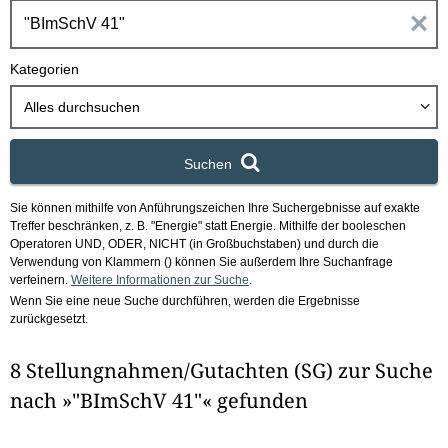
h
E
b
o
i
Kategorien
x
n
Alles durchsuchen
g
Suchen
a
Sie können mithilfe von Anführungszeichen Ihre Suchergebnisse auf exakte
b
Treffer beschränken, z. B. "Energie" statt Energie.
Mithilfe der booleschen
Operatoren UND, ODER, NICHT (in Großbuchstaben) und durch die
e
Verwendung von Klammern () können Sie außerdem Ihre Suchanfrage
verfeinern.
Weitere Informationen zur Suche
.
Wenn Sie eine neue Suche durchführen, werden die Ergebnisse
n
zurückgesetzt.
i
8 Stellungnahmen/Gutachten (SG) zur Suche
m
nach »"BImSchV 41"« gefunden
F