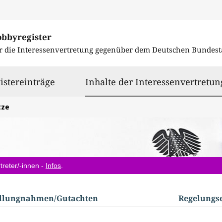
obbyregister
r die Interessenvertretung gegenüber dem
Deutschen Bundest
istereinträge
Inhalte der Interessenvertretun
tze
treter/-innen -
Infos
.
ellungnahmen/​Gutachten
Regelungs