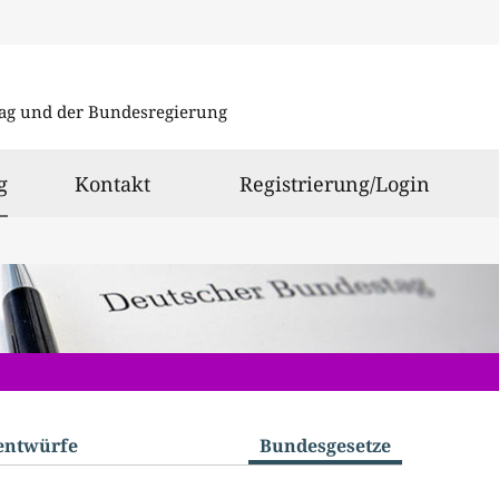
Direkt
Direkt
zu
zum
ag und der Bundesregierung
den
Inhalt
Suchergeb
ausgewählt
g
Kontakt
Registrierung/Login
­entwürfe
Bundes­gesetze