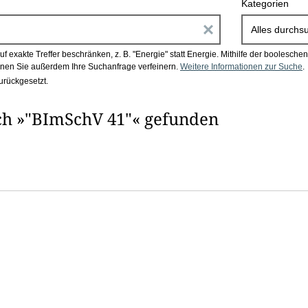
Kategorien
E
Alles durchs
i
 exakte Treffer beschränken, z. B. "Energie" statt Energie.
Mithilfe der boolesch
en Sie außerdem Ihre Suchanfrage verfeinern.
Weitere Informationen zur Suche
.
n
urückgesetzt.
g
ch »"BImSchV 41"« gefunden
a
b
e
n
i
m
F
e