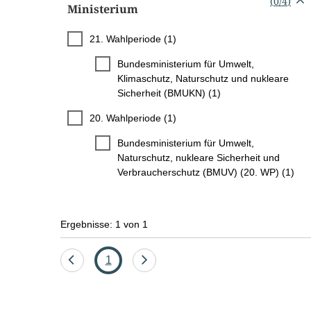
(
0
/
4
)
Ministerium
21. Wahlperiode (1)
Bundesministerium für Umwelt,
Klimaschutz, Naturschutz und nukleare
Sicherheit (BMUKN) (1)
20. Wahlperiode (1)
Bundesministerium für Umwelt,
Naturschutz, nukleare Sicherheit und
Verbraucherschutz (BMUV) (20. WP) (1)
Ergebnisse: 1 von 1
Eine
Seite
Eine
1
Seite
Seite
zurück
vor