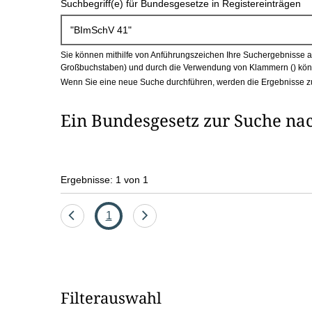
Suchbegriff(e) für Bundesgesetze in Registereinträgen
c
h
Sie können mithilfe von Anführungszeichen Ihre Suchergebnisse auf
b
Großbuchstaben) und durch die Verwendung von Klammern () könn
Wenn Sie eine neue Suche durchführen, werden die Ergebnisse z
o
Ein Bundesgesetz zur Suche na
x
Ergebnisse: 1 von 1
Eine
Seite
Eine
1
Seite
Seite
zurück
vor
Filterauswahl