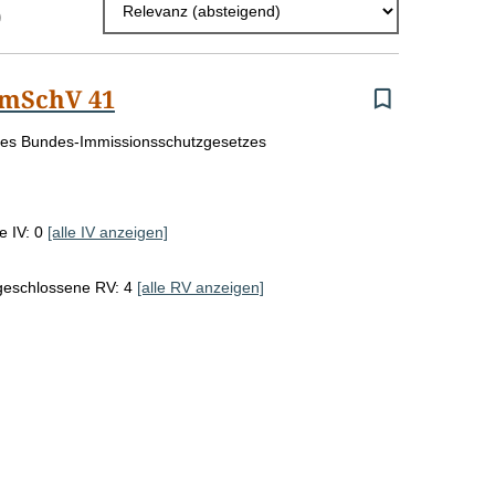
)
l
E
mSchV 41
r
g
 des Bundes-Immissionsschutzgesetzes
e
b
e IV: 0
[alle IV anzeigen]
n
i
geschlossene RV: 4
[alle RV anzeigen]
s
s
e
p
r