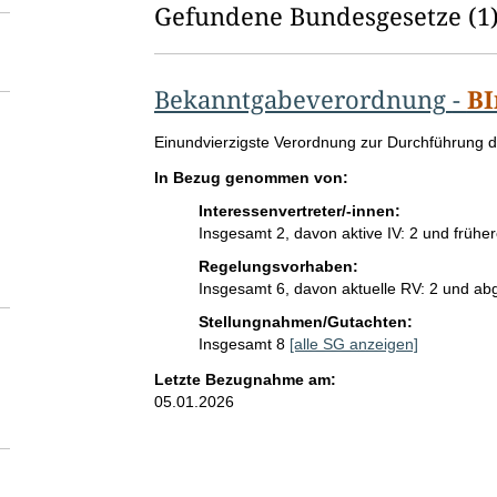
l
Gefundene Bundesgesetze
(1
d
l
Bekanntgabeverordnung
-
BI
ö
G
Einundvierzigste Verordnung zur Durchführung
s
e
In Bezug genommen von:
s
c
e
Interessenvertreter/-innen:
h
t
Insgesamt 2, davon aktive IV: 2 und früher
z
Regelungsvorhaben:
e
e
Insgesamt 6, davon aktuelle RV: 2 und ab
s
n
t
Stellungnahmen/Gutachten:
i
Insgesamt 8
[alle SG anzeigen]
t
Letzte Bezugnahme am:
e
05.01.2026
l
: