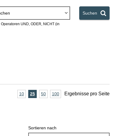
uchen
Suchen
en Operatoren UND, ODER, NICHT (in
A
Ergebnisse pro Seite
10
Ergebnisse
25
Ergebnisse
50
Ergebnisse
100
Ergebnisse
pro
pro
pro
pro
n
Seite
Seite
Seite
Seite
z
a
Sortieren nach
h