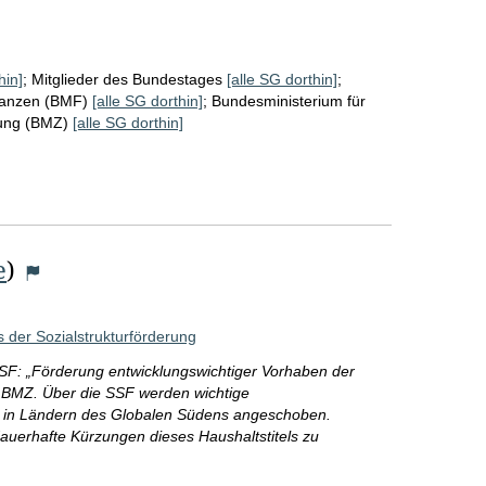
hin]
;
Mitglieder des Bundestages
[alle SG dorthin]
;
nanzen (BMF)
[alle SG dorthin]
;
Bundesministerium für
lung (BMZ)
[alle SG dorthin]
e
)
der Sozialstrukturförderung
(SSF: „Förderung entwicklungswichtiger Vorhaben der
es BMZ. Über die SSF werden wichtige
se in Ländern des Globalen Südens angeschoben.
 dauerhafte Kürzungen dieses Haushaltstitels zu