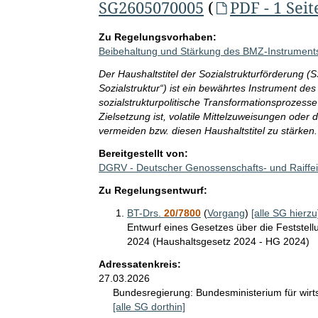
SG2605070005
(
PDF - 1 Seit
Zu Regelungsvorhaben:
Beibehaltung und Stärkung des BMZ-Instruments 
Der Haushaltstitel der Sozialstrukturförderung 
Sozialstruktur“) ist ein bewährtes Instrument d
sozialstrukturpolitische Transformationsprozes
Zielsetzung ist, volatile Mittelzuweisungen oder
vermeiden bzw. diesen Haushaltstitel zu stärken.
Bereitgestellt von:
DGRV - Deutscher Genossenschafts- und Raiffei
Zu Regelungsentwurf:
BT-Drs.
20/7800
(
Vorgang
)
[alle SG hierzu
Entwurf eines Gesetzes über die Feststel
2024 (Haushaltsgesetz 2024 - HG 2024)
Adressatenkreis:
27.03.2026
Bundesregierung:
Bundesministerium für wir
[alle SG dorthin]