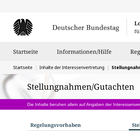
L
fü
Hauptnavigation
Startseite
Informationen/Hilfe
Reg
Sie
Startseite
Inhalte der Interessenvertretung
Stellungna
befinden
Stellungnahmen/Gutachten
sich
hier:
Die Inhalte beruhen allein auf Angaben der Interessenver
Regelungs­vorhaben
St
S
u