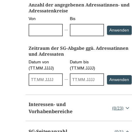
Anzahl der angegebenen Adressatinnen- und
Adressatenkreise
Von
Bis
S
Anwenden
Zeitraum der SG-Abgabe ggü. Adressatinnen
und Adressaten
Datum von
Datum bis
(TT.MM.JJJJ)
(TT.MM.JJJJ)
S
Anwenden
Interessen- und
(
0
/
23
)
Vorhabenbereiche
SG-Seitenanzahl
(
0
/
1
)