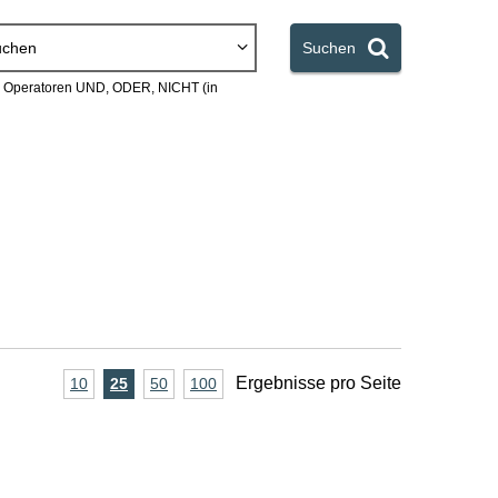
uchen
Suchen
en Operatoren UND, ODER, NICHT (in
A
Ergebnisse pro Seite
10
Ergebnisse
25
Ergebnisse
50
Ergebnisse
100
Ergebnisse
pro
pro
pro
pro
n
Seite
Seite
Seite
Seite
z
a