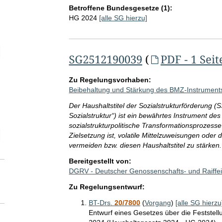
Betroffene Bundesgesetze (1):
HG 2024
[alle SG hierzu]
elektion Anzahl der angegebenen Adressatinnen- und Adressatenkreis
SG2512190039
(
PDF - 1 Seit
Zu Regelungsvorhaben:
Beibehaltung und Stärkung des BMZ-Instruments 
Der Haushaltstitel der Sozialstrukturförderung 
Sozialstruktur“) ist ein bewährtes Instrument d
sozialstrukturpolitische Transformationsprozes
elektion Zeitraum der SG-Abgabe ggü. Adressatinnen und Adressaten
Zielsetzung ist, volatile Mittelzuweisungen oder
vermeiden bzw. diesen Haushaltstitel zu stärken.
Bereitgestellt von:
DGRV - Deutscher Genossenschafts- und Raiffei
Zu Regelungsentwurf:
BT-Drs.
20/7800
(
Vorgang
)
[alle SG hierzu
Entwurf eines Gesetzes über die Feststel