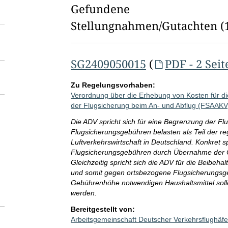
l
Gefundene
d
Stellungnahmen/⁠Gutachten
(
l
ö
SG2409050015
(
PDF - 2 Seit
s
Zu Regelungsvorhaben:
c
Verordnung über die Erhebung von Kosten für d
h
der Flugsicherung beim An- und Abflug (FSAAKV
Die ADV spricht sich für eine Begrenzung der F
e
Flugsicherungsgebühren belasten als Teil der re
n
Luftverkehrswirtschaft in Deutschland. Konkret s
Flugsicherungsgebühren durch Übernahme der C
Gleichzeitig spricht sich die ADV für die Beibeh
und somit gegen ortsbezogene Flugsicherungsgeb
Gebührenhöhe notwendigen Haushaltsmittel solle
werden.
Bereitgestellt von:
Arbeitsgemeinschaft Deutscher Verkehrsflughäfe