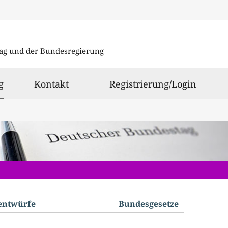
Direkt
Direkt
zu
zum
ag und der Bundesregierung
den
Inhalt
Suchergeb
ausgewählt
g
Kontakt
Registrierung/Login
­entwürfe
Bundes­gesetze