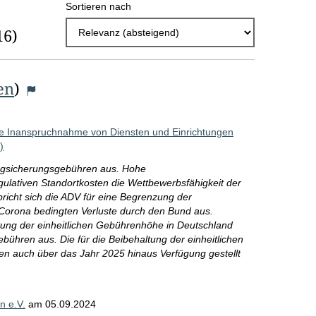
Sortieren nach
h
16)
l
E
en
)
r
g
ie Inanspruchnahme von Diensten und Einrichtungen
e
)
b
lugsicherungsgebühren aus. Hohe
n
gulativen Standortkosten die Wettbewerbsfähigkeit der
pricht sich die ADV für eine Begrenzung der
i
orona bedingten Verluste durch den Bund aus.
altung der einheitlichen Gebührenhöhe in Deutschland
s
ühren aus. Die für die Beibehaltung der einheitlichen
s
n auch über das Jahr 2025 hinaus Verfügung gestellt
e
p
n e.V.
am
05.09.2024