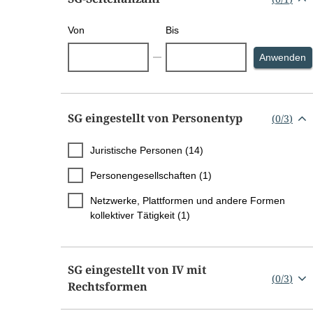
Von
Bis
S
Anwenden
SG eingestellt von Personentyp
(
0
/
3
)
Juristische Personen (14)
Personengesellschaften (1)
Netzwerke, Plattformen und andere Formen
kollektiver Tätigkeit (1)
SG eingestellt von IV mit
(
0
/
3
)
Rechtsformen