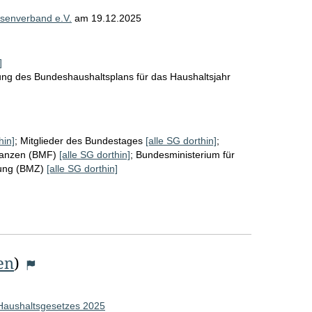
senverband e.V.
am
19.12.2025
]
lung des Bundeshaushaltsplans für das Haushaltsjahr
hin]
;
Mitglieder des Bundestages
[alle SG dorthin]
;
nanzen (BMF)
[alle SG dorthin]
;
Bundesministerium für
lung (BMZ)
[alle SG dorthin]
en
)
 Haushaltsgesetzes 2025