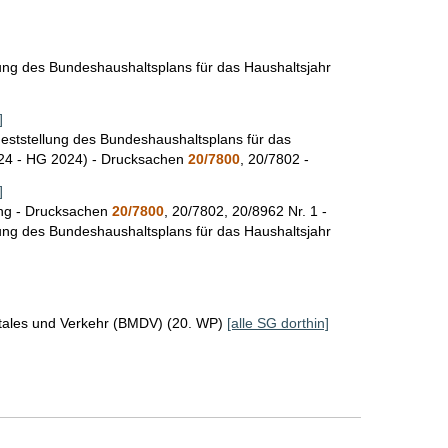
r
o
lung des Bundeshaushaltsplans für das Haushaltsjahr
S
e
]
i
eststellung des Bundeshaushaltsplans für das
024 - HG 2024) - Drucksachen
20/7800
, 20/7802 -
t
]
e
ng - Drucksachen
20/7800
, 20/7802, 20/8962 Nr. 1 -
lung des Bundeshaushaltsplans für das Haushaltsjahr
itales und Verkehr (BMDV) (20. WP)
[alle SG dorthin]