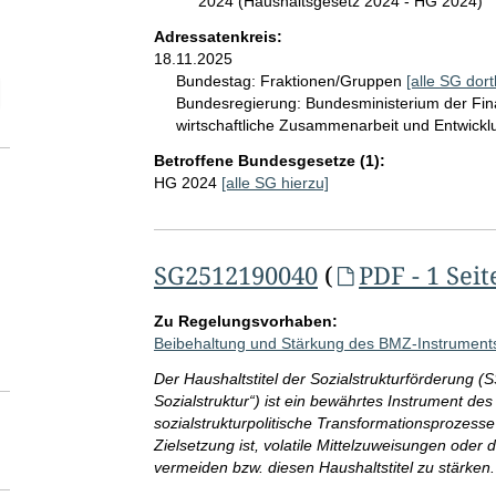
2024 (Haushaltsgesetz 2024 - HG 2024)
Adressatenkreis:
18.11.2025
Bundestag:
Fraktionen/Gruppen
[alle SG dort
elektion SG-Seitenanzahl
Bundesregierung:
Bundesministerium der Fi
wirtschaftliche Zusammenarbeit und Entwick
Betroffene Bundesgesetze (1):
HG 2024
[alle SG hierzu]
SG2512190040
(
PDF - 1 Seit
Zu Regelungsvorhaben:
Beibehaltung und Stärkung des BMZ-Instruments 
Der Haushaltstitel der Sozialstrukturförderung 
Sozialstruktur“) ist ein bewährtes Instrument d
sozialstrukturpolitische Transformationsprozes
Zielsetzung ist, volatile Mittelzuweisungen oder
vermeiden bzw. diesen Haushaltstitel zu stärken.