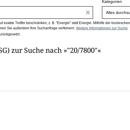
Kategorien
E
Alles durchs
i
 exakte Treffer beschränken, z. B. "Energie" statt Energie.
Mithilfe der boolesch
en Sie außerdem Ihre Suchanfrage verfeinern.
Weitere Informationen zur Suche
.
n
urückgesetzt.
g
G) zur Suche nach »"20/7800"«
a
b
e
n
i
m
F
e