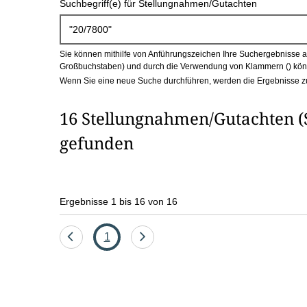
Suchbegriff(e) für Stellungnahmen/Gutachten
c
h
Sie können mithilfe von Anführungszeichen Ihre Suchergebnisse auf
b
Großbuchstaben) und durch die Verwendung von Klammern () könn
Wenn Sie eine neue Suche durchführen, werden die Ergebnisse z
o
16 Stellungnahmen/Gutachten (S
x
gefunden
Ergebnisse 1 bis 16 von 16
Eine
Seite
Eine
1
Seite
Seite
zurück
vor