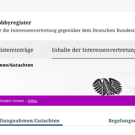
obbyregister
r die Interessenvertretung gegenüber dem
Deutschen Bundest
istereinträge
Inhalte der Interessenvertretun
hmen/Gutachten
treter/-innen -
Infos
.
ellungnahmen/​Gutachten
Regelungs