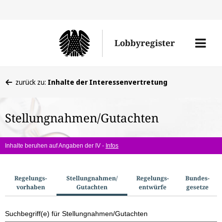
Direkt
Direk
zu
zum
Men
Lobbyregister
den
Inhal
öffne
Sucherge
Sie
zurück zu:
Inhalte der Interessenvertretung
befinden
sich
Stellungnahmen/Gutachten
hier:
Inhalte beruhen auf Angaben der IV -
Infos
S
Regelungs­
Stellungnahmen/​
Regelungs­
Bundes­
vorhaben
Gutachten
entwürfe
gesetze
u
c
Suchbegriff(e) für Stellungnahmen/Gutachten