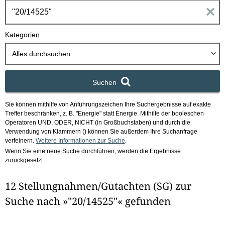
h
E
b
o
i
Kategorien
x
n
Alles durchsuchen
g
Suchen
a
Sie können mithilfe von Anführungszeichen Ihre Suchergebnisse auf exakte
b
Treffer beschränken, z. B. "Energie" statt Energie.
Mithilfe der booleschen
Operatoren UND, ODER, NICHT (in Großbuchstaben) und durch die
e
Verwendung von Klammern () können Sie außerdem Ihre Suchanfrage
verfeinern.
Weitere Informationen zur Suche
.
Wenn Sie eine neue Suche durchführen, werden die Ergebnisse
n
zurückgesetzt.
i
12 Stellungnahmen/Gutachten (SG) zur
m
Suche nach »"20/14525"« gefunden
F