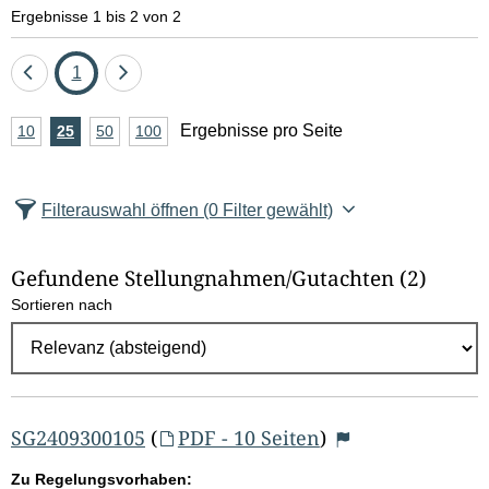
e
Ergebnisse 1 bis 2 von 2
l
Eine
Seite
Eine
1
d
Seite
Seite
A
Ergebnisse pro Seite
10
Ergebnisse
25
Ergebnisse
50
Ergebnisse
100
Ergebnisse
zurück
vor
l
n
pro
pro
pro
pro
Seite
Seite
Seite
Seite
z
ö
Filterauswahl öffnen
(0 Filter gewählt)
a
s
h
Gefundene Stellungnahmen/⁠Gutachten
(2)
c
l
Sortieren nach
E
h
r
e
g
e
n
b
SG2409300105
(
PDF - 10 Seiten
)
n
Zu Regelungsvorhaben: