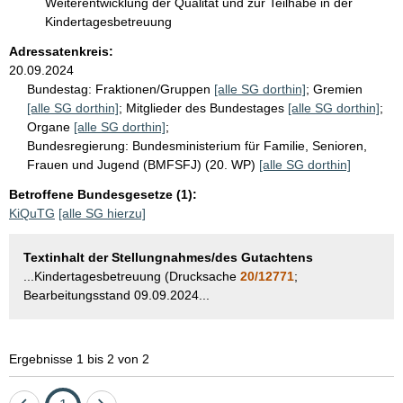
Weiterentwicklung der Qualität und zur Teilhabe in der
Kindertagesbetreuung
Adressatenkreis:
20.09.2024
Bundestag:
Fraktionen/Gruppen
[alle SG dorthin]
;
Gremien
[alle SG dorthin]
;
Mitglieder des Bundestages
[alle SG dorthin]
;
Organe
[alle SG dorthin]
;
Bundesregierung:
Bundesministerium für Familie, Senioren,
Frauen und Jugend (BMFSFJ) (20. WP)
[alle SG dorthin]
Betroffene Bundesgesetze (1):
KiQuTG
[alle SG hierzu]
Textinhalt der Stellungnahmes/des Gutachtens
...Kindertagesbetreuung (Drucksache
20/12771
;
Bearbeitungsstand 09.09.2024...
Ergebnisse 1 bis 2 von 2