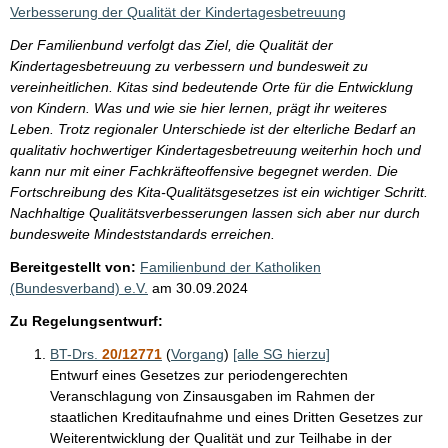
i
Verbesserung der Qualität der Kindertagesbetreuung
s
Der Familienbund verfolgt das Ziel, die Qualität der
s
Kindertagesbetreuung zu verbessern und bundesweit zu
e
vereinheitlichen. Kitas sind bedeutende Orte für die Entwicklung
von Kindern. Was und wie sie hier lernen, prägt ihr weiteres
p
Leben. Trotz regionaler Unterschiede ist der elterliche Bedarf an
r
qualitativ hochwertiger Kindertagesbetreuung weiterhin hoch und
o
kann nur mit einer Fachkräfteoffensive begegnet werden. Die
Fortschreibung des Kita-Qualitätsgesetzes ist ein wichtiger Schritt.
S
Nachhaltige Qualitätsverbesserungen lassen sich aber nur durch
e
bundesweite Mindeststandards erreichen.
i
Bereitgestellt von:
Familienbund der Katholiken
t
(Bundesverband) e.V.
am
30.09.2024
e
Zu Regelungsentwurf:
BT-Drs.
20/12771
(
Vorgang
)
[alle SG hierzu]
Entwurf eines Gesetzes zur periodengerechten
Veranschlagung von Zinsausgaben im Rahmen der
staatlichen Kreditaufnahme und eines Dritten Gesetzes zur
Weiterentwicklung der Qualität und zur Teilhabe in der