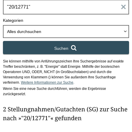
h
E
b
o
i
Kategorien
x
n
Alles durchsuchen
g
Suchen
a
Sie können mithilfe von Anführungszeichen Ihre Suchergebnisse auf exakte
b
Treffer beschränken, z. B. "Energie" statt Energie.
Mithilfe der booleschen
Operatoren UND, ODER, NICHT (in Großbuchstaben) und durch die
e
Verwendung von Klammern () können Sie außerdem Ihre Suchanfrage
verfeinern.
Weitere Informationen zur Suche
.
Wenn Sie eine neue Suche durchführen, werden die Ergebnisse
n
zurückgesetzt.
i
2 Stellungnahmen/Gutachten (SG) zur Suche
m
nach »"20/12771"« gefunden
F