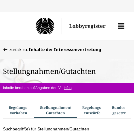
Direkt
Direk
zu
zum
Men
Lobbyregister
den
Inhal
öffne
Sucherge
Sie
zurück zu:
Inhalte der Interessenvertretung
befinden
sich
Stellungnahmen/Gutachten
hier:
Inhalte beruhen auf Angaben der IV -
Infos
S
Regelungs­
Stellungnahmen/​
Regelungs­
Bundes­
vorhaben
Gutachten
entwürfe
gesetze
u
c
Suchbegriff(e) für Stellungnahmen/Gutachten