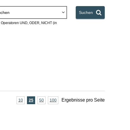
uchen
Suchen
en Operatoren UND, ODER, NICHT (in
A
Ergebnisse pro Seite
10
Ergebnisse
25
Ergebnisse
50
Ergebnisse
100
Ergebnisse
pro
pro
pro
pro
n
Seite
Seite
Seite
Seite
z
a