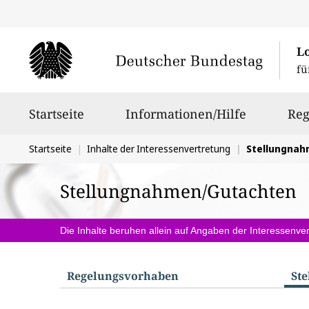
L
fü
Hauptnavigation
Startseite
Informationen/Hilfe
Reg
Sie
Startseite
Inhalte der Interessenvertretung
Stellungna
befinden
Stellungnahmen/Gutachten
sich
hier:
Die Inhalte beruhen allein auf Angaben der Interessenver
Regelungs­vorhaben
St
S
u