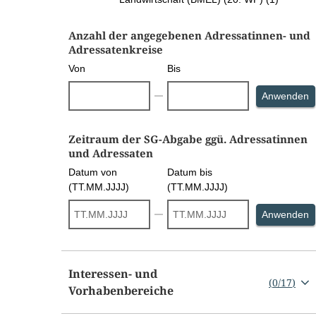
Anzahl der angegebenen Adressatinnen- und
Adressatenkreise
Von
Bis
S
Anwenden
Zeitraum der SG-Abgabe ggü. Adressatinnen
und Adressaten
Datum von
Datum bis
(TT.MM.JJJJ)
(TT.MM.JJJJ)
S
Anwenden
Interessen- und
(
0
/
17
)
Vorhabenbereiche