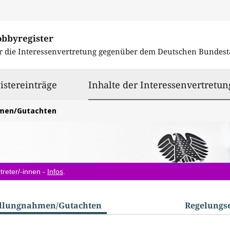
obbyregister
r die Interessenvertretung gegenüber dem
Deutschen Bundest
istereinträge
Inhalte der Interessenvertretun
hmen/Gutachten
treter/-innen -
Infos
.
ellungnahmen/​Gutachten
Regelungs