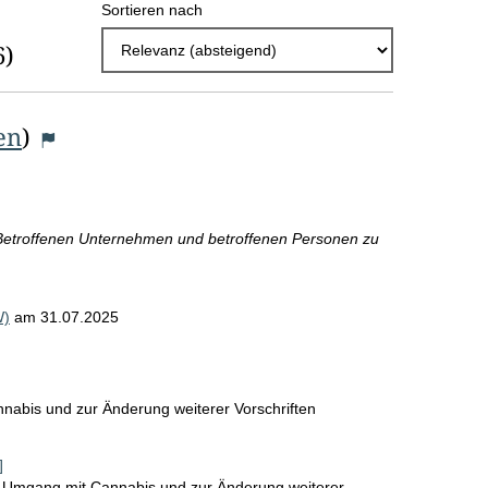
Sortieren nach
h
6)
l
E
en
)
r
g
e
 Betroffenen Unternehmen und betroffenen Personen zu
b
n
i
W)
am
31.07.2025
s
s
nabis und zur Änderung weiterer Vorschriften
e
p
]
n Umgang mit Cannabis und zur Änderung weiterer