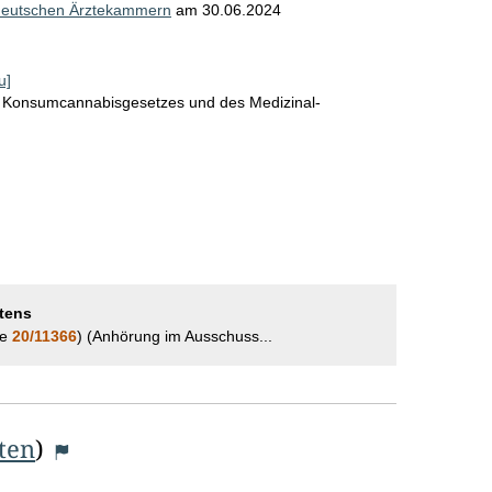
 deutschen Ärztekammern
am
30.06.2024
u]
s Konsumcannabisgesetzes und des Medizinal-
tens
he
20/11366
) (Anhörung im Ausschuss...
iten
)