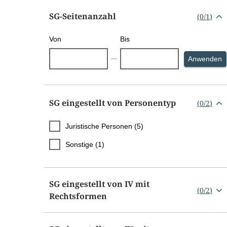
SG-Seitenanzahl
(
0
/
1
)
Von
Bis
S
Anwenden
SG eingestellt von Personentyp
(
0
/
2
)
Juristische Personen (5)
Sonstige (1)
SG eingestellt von IV mit
(
0
/
2
)
Rechtsformen