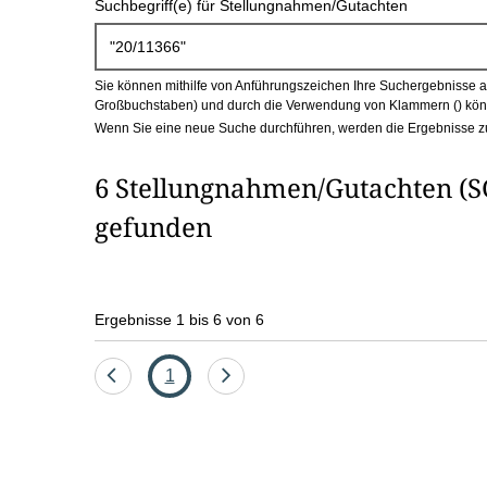
Suchbegriff(e) für Stellungnahmen/Gutachten
c
h
Sie können mithilfe von Anführungszeichen Ihre Suchergebnisse auf
b
Großbuchstaben) und durch die Verwendung von Klammern () könn
Wenn Sie eine neue Suche durchführen, werden die Ergebnisse z
o
6 Stellungnahmen/Gutachten (SG
x
gefunden
Ergebnisse 1 bis 6 von 6
Eine
Seite
Eine
1
Seite
Seite
zurück
vor