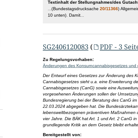
Textinhalt der Stellungnahmes/des Gutach
...(Bundestagsdrucksache
20/11366
) Allgemei
10 unten). Damit...
elektion Anzahl der angegebenen Adressatinnen- und Adressatenkreis
SG2406120083
(
PDF - 3 Seit
Zu Regelungsvorhaben:
Änderungen des Konsumcannabisgesetzes und d
Der Entwurf eines Gesetzes zur Änderung des 
Cannabisgesetzes sieht u.a. eine Erweiterung de
Cannabisgesetzes (CanG) sowie eine Ausweitung
elektion Zeitraum der SG-Abgabe ggü. Adressatinnen und Adressaten
vorgesehenen Änderungen sollen der Umsetzung d
Bundesregierung bei der Beratung des CanG im
22.03.2024 abgegeben hat. Die Bundesärztekam
lebensweltbezogenen präventiven Maßnahmen un
vier Jahre. Die BÄK hat Art. 1 und Art. 2 CanG i
grundlegende Kritik an dem Gesetz bleibt erhalt
Bereitgestellt von: