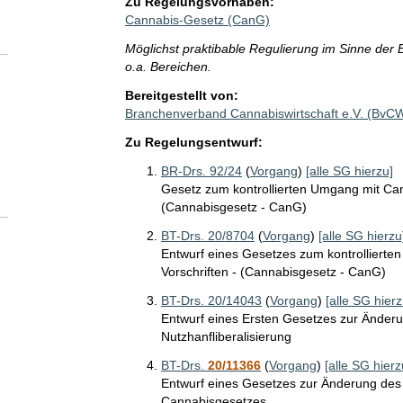
Zu Regelungsvorhaben:
Cannabis-Gesetz (CanG)
Möglichst praktibable Regulierung im Sinne der
o.a. Bereichen.
Bereitgestellt von:
Branchenverband Cannabiswirtschaft e.V. (BvC
Zu Regelungsentwurf:
BR-Drs. 92/24
(
Vorgang
)
[alle SG hierzu]
Gesetz zum kontrollierten Umgang mit Can
(Cannabisgesetz - CanG)
BT-Drs. 20/8704
(
Vorgang
)
[alle SG hierzu
Entwurf eines Gesetzes zum kontrollierte
Vorschriften - (Cannabisgesetz - CanG)
BT-Drs. 20/14043
(
Vorgang
)
[alle SG hierz
Entwurf eines Ersten Gesetzes zur Ände
Nutzhanfliberalisierung
BT-Drs.
20/11366
(
Vorgang
)
[alle SG hierz
Entwurf eines Gesetzes zur Änderung de
Cannabisgesetzes