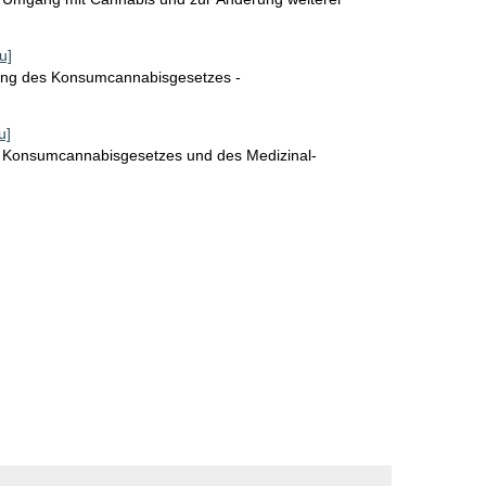
r
o
u]
rung des Konsumcannabisgesetzes -
S
e
u]
i
s Konsumcannabisgesetzes und des Medizinal-
t
e