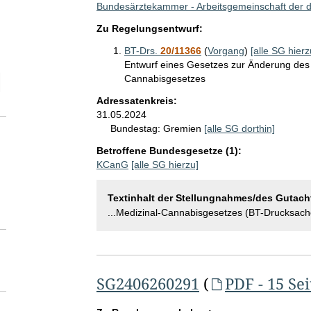
Bundesärztekammer - Arbeitsgemeinschaft der
Zu Regelungsentwurf:
BT-Drs.
20/11366
(
Vorgang
)
[alle SG hierz
Entwurf eines Gesetzes zur Änderung de
Cannabisgesetzes
elektion SG-Seitenanzahl
Adressatenkreis:
31.05.2024
Bundestag:
Gremien
[alle SG dorthin]
Betroffene Bundesgesetze (1):
KCanG
[alle SG hierzu]
Textinhalt der Stellungnahmes/des Gutach
...Medizinal-Cannabisgesetzes (BT-Drucksac
SG2406260291
(
PDF - 15 Se