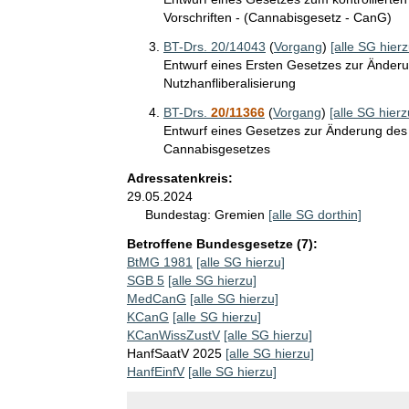
Vorschriften - (Cannabisgesetz - CanG)
BT-Drs. 20/14043
(
Vorgang
)
[alle SG hierz
Entwurf eines Ersten Gesetzes zur Ände
Nutzhanfliberalisierung
BT-Drs.
20/11366
(
Vorgang
)
[alle SG hierz
Entwurf eines Gesetzes zur Änderung de
Cannabisgesetzes
Adressatenkreis:
29.05.2024
Bundestag:
Gremien
[alle SG dorthin]
Betroffene Bundesgesetze (7):
BtMG 1981
[alle SG hierzu]
SGB 5
[alle SG hierzu]
MedCanG
[alle SG hierzu]
KCanG
[alle SG hierzu]
KCanWissZustV
[alle SG hierzu]
HanfSaatV 2025
[alle SG hierzu]
HanfEinfV
[alle SG hierzu]