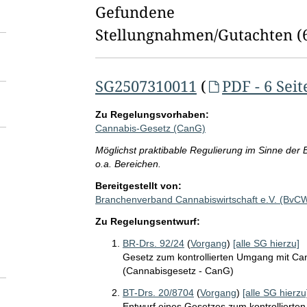
l
Gefundene
d
Stellungnahmen/⁠Gutachten
(
l
ö
SG2507310011
(
PDF - 6 Seit
s
Zu Regelungsvorhaben:
c
Cannabis-Gesetz (CanG)
h
Möglichst praktibable Regulierung im Sinne der
o.a. Bereichen.
e
Bereitgestellt von:
n
Branchenverband Cannabiswirtschaft e.V. (BvC
Zu Regelungsentwurf:
BR-Drs. 92/24
(
Vorgang
)
[alle SG hierzu]
Gesetz zum kontrollierten Umgang mit Can
(Cannabisgesetz - CanG)
BT-Drs. 20/8704
(
Vorgang
)
[alle SG hierzu
Entwurf eines Gesetzes zum kontrollierte