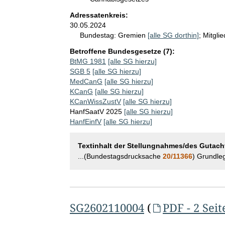
Adressatenkreis:
30.05.2024
Bundestag:
Gremien
[alle SG dorthin]
;
Mitgli
Betroffene Bundesgesetze (7):
BtMG 1981
[alle SG hierzu]
SGB 5
[alle SG hierzu]
MedCanG
[alle SG hierzu]
KCanG
[alle SG hierzu]
KCanWissZustV
[alle SG hierzu]
HanfSaatV 2025
[alle SG hierzu]
HanfEinfV
[alle SG hierzu]
Textinhalt der Stellungnahmes/des Gutach
...(Bundestagsdrucksache
20/11366
) Grundle
SG2602110004
(
PDF - 2 Seit