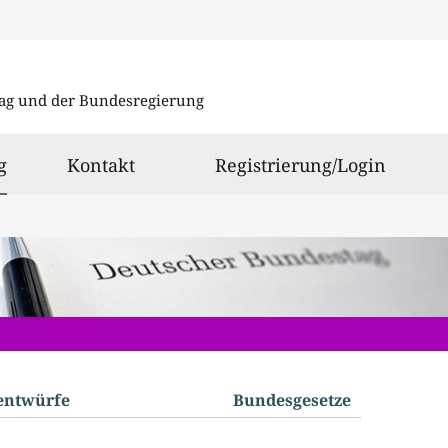
Direkt
Direkt
zu
zum
ag und der Bundesregierung
den
Inhalt
Suchergeb
ausgewählt
g
Kontakt
Registrierung/Login
­entwürfe
Bundes­gesetze