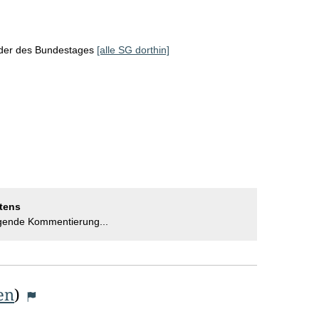
eder des Bundestages
[alle SG dorthin]
tens
gende Kommentierung...
en
)