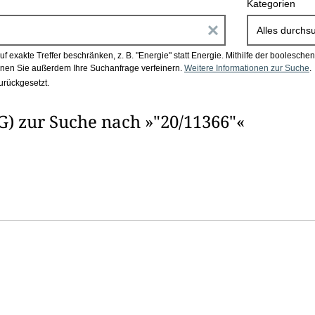
Kategorien
E
Alles durchs
i
 exakte Treffer beschränken, z. B. "Energie" statt Energie.
Mithilfe der boolesch
en Sie außerdem Ihre Suchanfrage verfeinern.
Weitere Informationen zur Suche
.
n
urückgesetzt.
g
) zur Suche nach »"20/11366"«
a
b
e
n
i
m
F
e