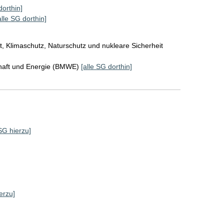
dorthin]
alle SG dorthin]
, Klimaschutz, Naturschutz und nukleare Sicherheit
chaft und Energie (BMWE)
[alle SG dorthin]
 SG hierzu]
]
erzu]