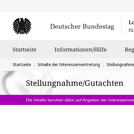
L
fü
Hauptnavigation
Startseite
Informationen/Hilfe
Reg
Sie
Startseite
Inhalte der Interessenvertretung
Stellungnahm
befinden
Stellungnahme/Gutachten
sich
hier:
Die Inhalte beruhen allein auf Angaben der Interessenver