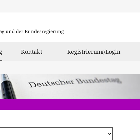
Direkt
zum
ag und der Bundesregierung
Inhalt
ausgewählt
g
Kontakt
Registrierung/Login