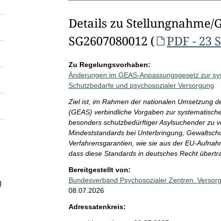
Details zu Stellungnahme/
SG2607080012 (
PDF - 23 
Zu Regelungsvorhaben:
Änderungen im GEAS-Anpassungsgesetz zur sys
Schutzbedarfe und psychosozialer Versorgung
Ziel ist, im Rahmen der nationalen Umsetzung
(GEAS) verbindliche Vorgaben zur systematische
besonders schutzbedürftiger Asylsuchender zu 
Mindeststandards bei Unterbringung, Gewaltschu
Verfahrensgarantien, wie sie aus der EU-Aufnahme
dass diese Standards in deutsches Recht übert
Bereitgestellt von:
Bundesverband Psychosozialer Zentren. Versorgu
)
08.07.2026
Adressatenkreis: