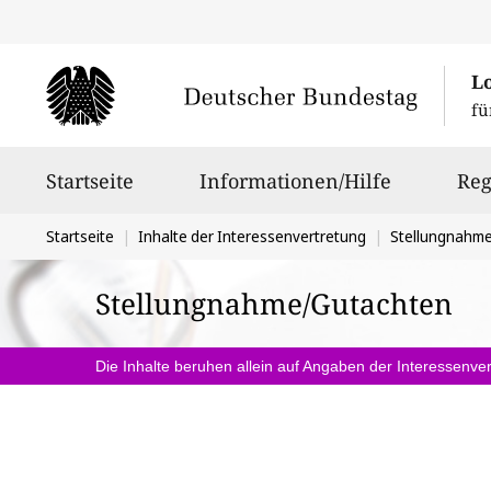
L
fü
Hauptnavigation
Startseite
Informationen/Hilfe
Reg
Sie
Startseite
Inhalte der Interessenvertretung
Stellungnahm
befinden
Stellungnahme/Gutachten
sich
hier:
Die Inhalte beruhen allein auf Angaben der Interessenver