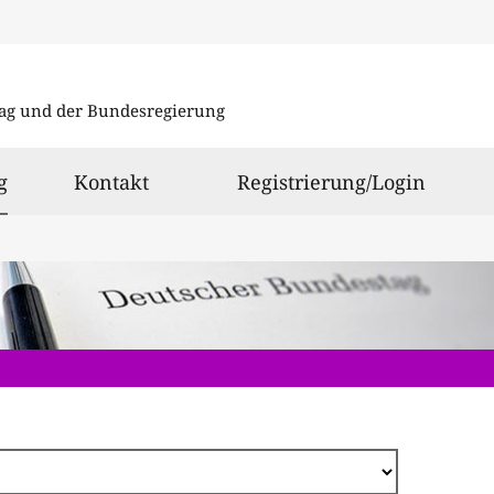
Direkt
zum
ag und der Bundesregierung
Inhalt
ausgewählt
g
Kontakt
Registrierung/Login