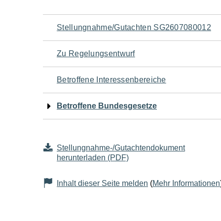
Navigation
Stellungnahme/Gutachten SG2607080012
für
Zu Regelungsentwurf
den
Betroffene Interessenbereiche
Seiteninhalt
Betroffene Bundesgesetze
Stellungnahme-/Gutachtendokument
herunterladen (PDF)
Inhalt dieser Seite melden
(
Mehr Informationen