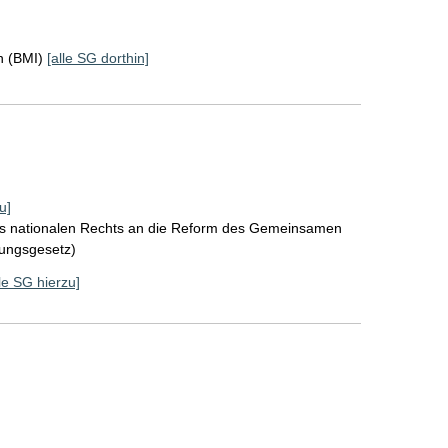
n (BMI)
[alle SG dorthin]
u]
es nationalen Rechts an die Reform des Gemeinsamen
ungsgesetz)
lle SG hierzu]