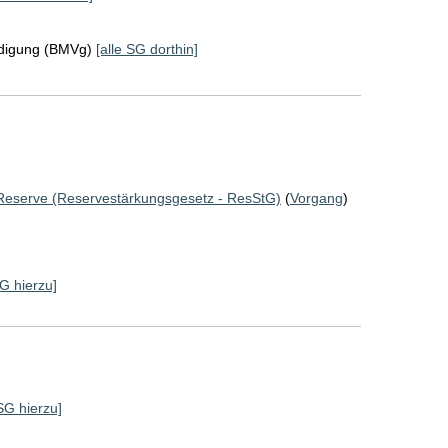
idigung (BMVg)
[alle SG dorthin]
 Reserve (Reservestärkungsgesetz - ResStG)
(
Vorgang
)
SG hierzu]
 SG hierzu]