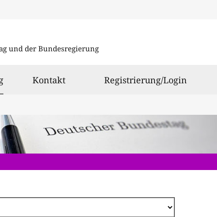
Direkt
zum
ag und der Bundesregierung
Inhalt
ausgewählt
g
Kontakt
Registrierung/Login