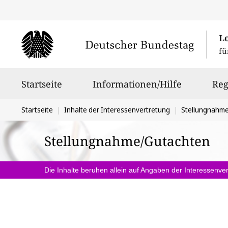
L
fü
Hauptnavigation
Startseite
Informationen/Hilfe
Reg
Sie
Startseite
Inhalte der Interessenvertretung
Stellungnahm
befinden
Stellungnahme/Gutachten
sich
hier:
Die Inhalte beruhen allein auf Angaben der Interessenver