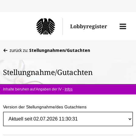
Direk
zum
Men
Lobbyregister
Inhal
öffne
Sie
zurück zu:
Stellungnahmen/Gutachten
befinden
sich
Stellungnahme/Gutachten
hier:
Inhalte beruhen auf Angaben der IV -
Infos
Version der Stellungnahme/des Gutachtens