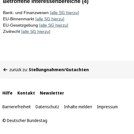
Betroffene Interessenbereiche (4)
Bank- und Finanzwesen
[alle SG hierzu]
EU-Binnenmarkt
[alle SG hierzu]
EU-Gesetzgebung
[alle SG hierzu]
Zivilrecht
[alle SG hierzu]
Sie
zurück zu:
Stellungnahmen/Gutachten
befinden
sich
hier:
Interne
Hilfe
Kontakt
Newsletter
Links
Barrierefreiheit
Datenschutz
Inhalte melden
Impressum
© Deutscher Bundestag