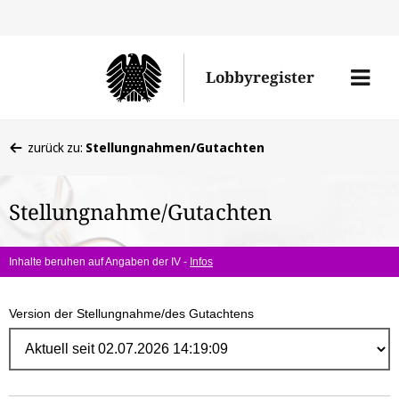
Direk
zum
Men
Lobbyregister
Inhal
öffne
Sie
zurück zu:
Stellungnahmen/Gutachten
befinden
sich
Stellungnahme/Gutachten
hier:
Inhalte beruhen auf Angaben der IV -
Infos
Version der Stellungnahme/des Gutachtens