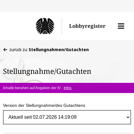
Direk
zum
Men
Lobbyregister
Inhal
öffne
Sie
zurück zu:
Stellungnahmen/Gutachten
befinden
sich
Stellungnahme/Gutachten
hier:
Inhalte beruhen auf Angaben der IV -
Infos
Version der Stellungnahme/des Gutachtens