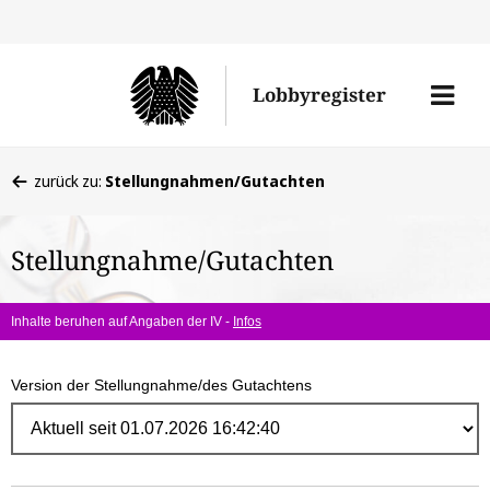
Direk
zum
Men
Lobbyregister
Inhal
öffne
Sie
zurück zu:
Stellungnahmen/Gutachten
befinden
sich
Stellungnahme/Gutachten
hier:
Inhalte beruhen auf Angaben der IV -
Infos
Version der Stellungnahme/des Gutachtens