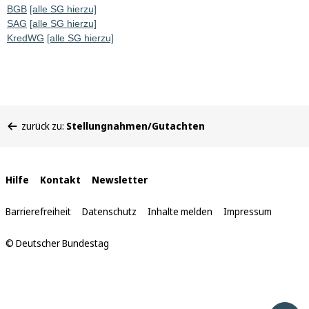
BGB
[alle SG hierzu]
SAG
[alle SG hierzu]
KredWG
[alle SG hierzu]
Sie
zurück zu:
Stellungnahmen/Gutachten
befinden
sich
hier:
Interne
Hilfe
Kontakt
Newsletter
Links
Barrierefreiheit
Datenschutz
Inhalte melden
Impressum
© Deutscher Bundestag