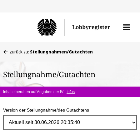
Direk
zum
Men
Lobbyregister
Inhal
öffne
Sie
zurück zu:
Stellungnahmen/Gutachten
befinden
sich
Stellungnahme/Gutachten
hier:
Inhalte beruhen auf Angaben der IV -
Infos
Version der Stellungnahme/des Gutachtens