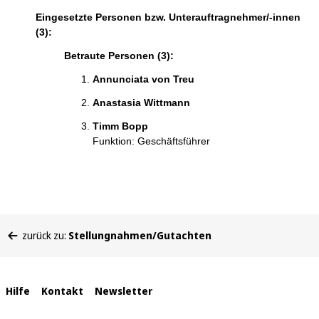
Eingesetzte Personen bzw. Unterauftragnehmer/-innen
(3):
Betraute Personen (3):
Annunciata von Treu
Anastasia Wittmann
Timm Bopp
Funktion: Geschäftsführer
Sie
zurück zu:
Stellungnahmen/Gutachten
befinden
sich
hier:
Interne
Hilfe
Kontakt
Newsletter
Links