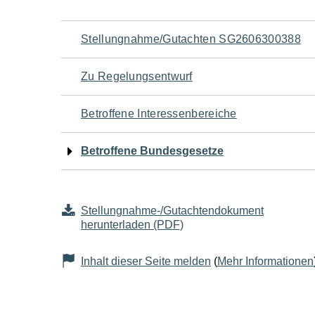
Navigation
Stellungnahme/Gutachten SG2606300388
für
Zu Regelungsentwurf
den
Betroffene Interessenbereiche
Seiteninhalt
Betroffene Bundesgesetze
Stellungnahme-/Gutachtendokument
herunterladen (PDF)
Inhalt dieser Seite melden
(
Mehr Informationen