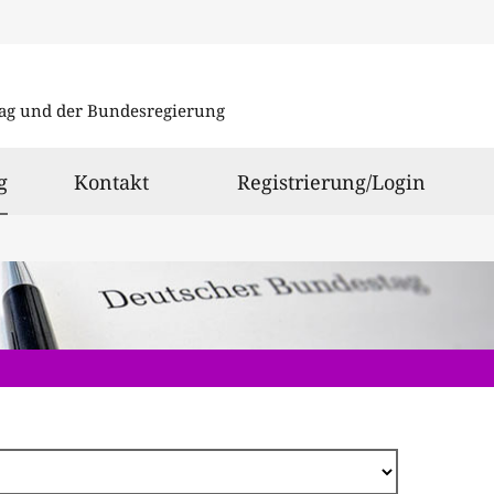
Direkt
zum
ag und der Bundesregierung
Inhalt
ausgewählt
g
Kontakt
Registrierung/Login