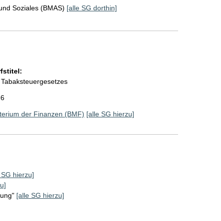
 und Soziales (BMAS)
[alle SG dorthin]
stitel:
 Tabaksteuergesetzes
26
terium der Finanzen (BMF)
[alle SG hierzu]
e SG hierzu]
u]
rung"
[alle SG hierzu]