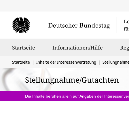
L
fü
Hauptnavigation
Startseite
Informationen/Hilfe
Reg
Sie
Startseite
Inhalte der Interessenvertretung
Stellungnahm
befinden
Stellungnahme/Gutachten
sich
hier:
Die Inhalte beruhen allein auf Angaben der Interessenver