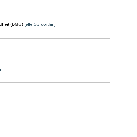
ndheit (BMG)
[alle SG dorthin]
u]