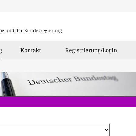
Direkt
zum
ag und der Bundesregierung
Inhalt
ausgewählt
g
Kontakt
Registrierung/Login