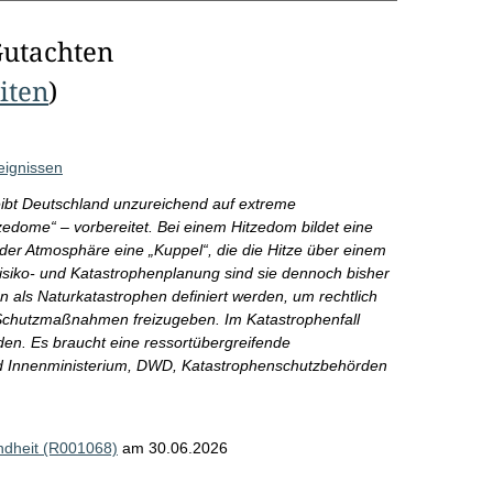
Gutachten
eiten
)
eignissen
eibt Deutschland unzureichend auf extreme
edome“ – vorbereitet. Bei einem Hitzedom bildet eine
er Atmosphäre eine „Kuppel“, die die Hitze über einem
Risiko- und Katastrophenplanung sind sie dennoch bisher
 als Naturkatastrophen definiert werden, um rechtlich
Schutzmaßnahmen freizugeben. Im Katastrophenfall
rden. Es braucht eine ressortübergreifende
d Innenministerium, DWD, Katastrophenschutzbehörden
ndheit (R001068)
am 30.06.2026