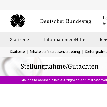
L
fü
Hauptnavigation
Startseite
Informationen/Hilfe
Reg
Sie
Startseite
Inhalte der Interessenvertretung
Stellungnahm
befinden
Stellungnahme/Gutachten
sich
hier:
Die Inhalte beruhen allein auf Angaben der Interessenver