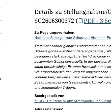
Details zu Stellungnahme/
SG2606300372 (
PDF - 3 S
Zu Regelungsvorhaben:
Nationale Strategie zum Schutz vor Hitzedom-Er
Trotz wachsender globaler Hitzekatastrophen bl
Hitzeereignisse – insbesondere sogenannte „Hitz
besonders stark ausgeprägte Hochdruckzone in d
bestimmten Gebiet einschließt. In der hiesigen 
kaum berücksichtigt. Extreme Hitzewellen müssen
wie organisatorisch den Weg für angemessene 
könnten beispielsweise Krisenstäbe aktiviert we
)
Zusammenarbeit von Gesundheits-, Umwelt- un
und kommunalen Trägern.
Bereitgestellt von:
KLUG - Deutsche Allianz Klimawandel und Gesu
Adressatenkreis: