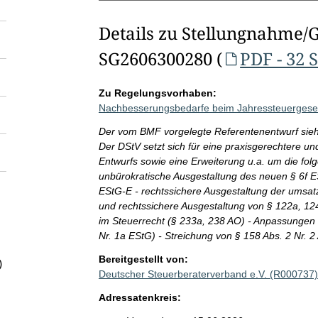
Details zu Stellungnahme/
SG2606300280 (
PDF - 32 
Zu Regelungsvorhaben:
Nachbesserungsbedarfe beim Jahressteuergese
Der vom BMF vorgelegte Referentenentwurf sieht
Der DStV setzt sich für eine praxisgerechtere u
Entwurfs sowie eine Erweiterung u.a. um die fol
unbürokratische Ausgestaltung des neuen § 6f ES
EStG-E - rechtssichere Ausgestaltung der umsat
und rechtssichere Ausgestaltung von § 122a, 12
im Steuerrecht (§ 233a, 238 AO) - Anpassungen 
Nr. 1a EStG) - Streichung von § 158 Abs. 2 Nr. 2
Bereitgestellt von:
)
Deutscher Steuerberaterverband e.V. (R000737)
Adressatenkreis: