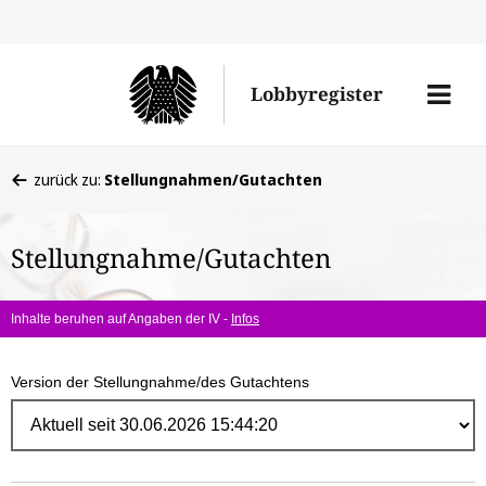
Direk
zum
Men
Lobbyregister
Inhal
öffne
Sie
zurück zu:
Stellungnahmen/Gutachten
befinden
sich
Stellungnahme/Gutachten
hier:
Inhalte beruhen auf Angaben der IV -
Infos
Version der Stellungnahme/des Gutachtens