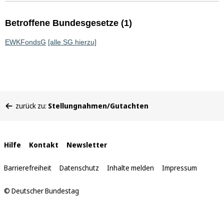
Betroffene Bundesgesetze (1)
EWKFondsG
[alle SG hierzu]
Sie
zurück zu:
Stellungnahmen/Gutachten
befinden
sich
hier:
Interne
Hilfe
Kontakt
Newsletter
Links
Barrierefreiheit
Datenschutz
Inhalte melden
Impressum
© Deutscher Bundestag