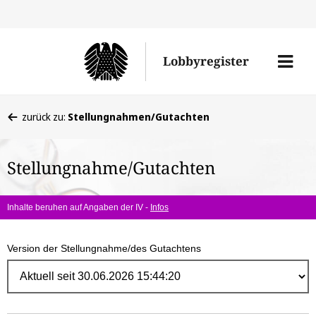
Direk
zum
Men
Lobbyregister
Inhal
öffne
Sie
zurück zu:
Stellungnahmen/Gutachten
befinden
sich
Stellungnahme/Gutachten
hier:
Inhalte beruhen auf Angaben der IV -
Infos
Version der Stellungnahme/des Gutachtens