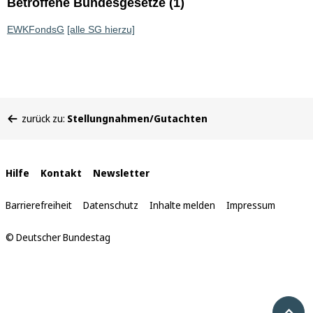
Betroffene Bundesgesetze (1)
EWKFondsG
[alle SG hierzu]
Sie
zurück zu:
Stellungnahmen/Gutachten
befinden
sich
hier:
Interne
Hilfe
Kontakt
Newsletter
Links
Barrierefreiheit
Datenschutz
Inhalte melden
Impressum
© Deutscher Bundestag
Nach