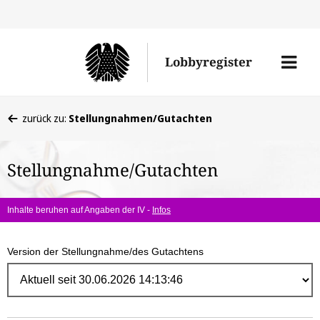
Direk
zum
Men
Lobbyregister
Inhal
öffne
Sie
zurück zu:
Stellungnahmen/Gutachten
befinden
sich
Stellungnahme/Gutachten
hier:
Inhalte beruhen auf Angaben der IV -
Infos
Version der Stellungnahme/des Gutachtens