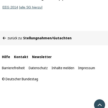
EEG 2014
[alle SG hierzu]
Sie
zurück zu:
Stellungnahmen/Gutachten
befinden
sich
hier:
Interne
Hilfe
Kontakt
Newsletter
Links
Barrierefreiheit
Datenschutz
Inhalte melden
Impressum
© Deutscher Bundestag
Nach