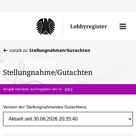
Direk
zum
Men
Lobbyregister
Inhal
öffne
Sie
zurück zu:
Stellungnahmen/Gutachten
befinden
sich
Stellungnahme/Gutachten
hier:
Inhalte beruhen auf Angaben der IV -
Infos
Version der Stellungnahme/des Gutachtens