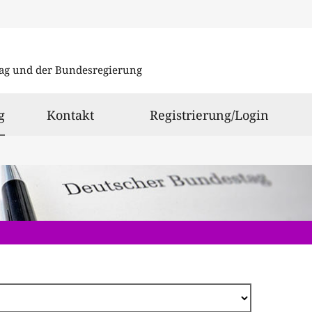
Direkt
zum
ag und der Bundesregierung
Inhalt
ausgewählt
g
Kontakt
Registrierung/Login