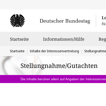
L
fü
Hauptnavigation
Startseite
Informationen/Hilfe
Reg
Sie
Startseite
Inhalte der Interessenvertretung
Stellungnahm
befinden
Stellungnahme/Gutachten
sich
hier:
Die Inhalte beruhen allein auf Angaben der Interessenver