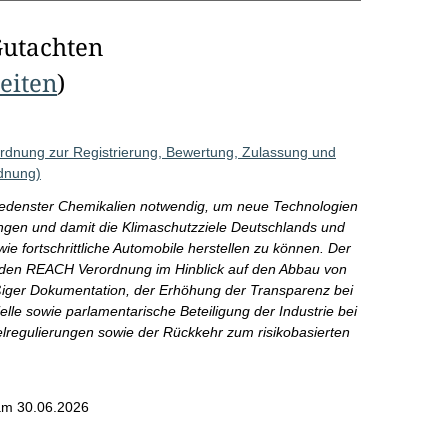
Gutachten
Seiten
)
rdnung zur Registrierung, Bewertung, Zulassung und
dnung)
chiedenster Chemikalien notwendig, um neue Technologien
ngen und damit die Klimaschutzziele Deutschlands und
e fortschrittliche Automobile herstellen zu können. Der
nden REACH Verordnung im Hinblick auf den Abbau von
ßiger Dokumentation, der Erhöhung der Transparenz bei
lle sowie parlamentarische Beteiligung der Industrie bei
egulierungen sowie der Rückkehr zum risikobasierten
am 30.06.2026