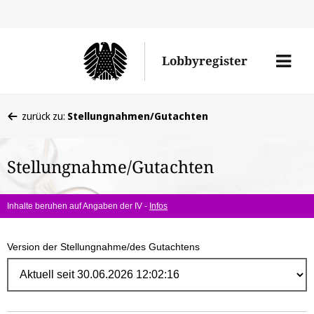
Direk
zum
Men
Lobbyregister
Inhal
öffne
Sie
zurück zu:
Stellungnahmen/Gutachten
befinden
sich
Stellungnahme/Gutachten
hier:
Inhalte beruhen auf Angaben der IV -
Infos
Version der Stellungnahme/des Gutachtens