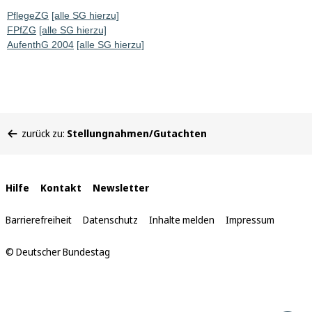
PflegeZG
[alle SG hierzu]
FPfZG
[alle SG hierzu]
AufenthG 2004
[alle SG hierzu]
Sie
zurück zu:
Stellungnahmen/Gutachten
befinden
sich
hier:
Interne
Hilfe
Kontakt
Newsletter
Links
Barrierefreiheit
Datenschutz
Inhalte melden
Impressum
© Deutscher Bundestag