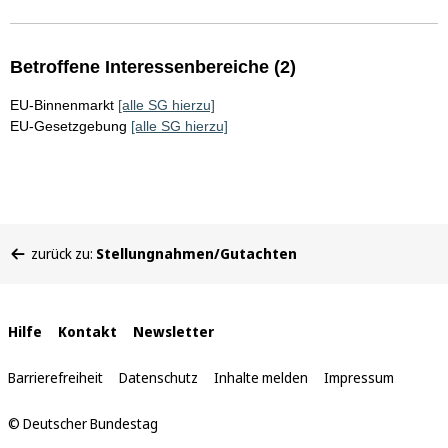
Betroffene Interessenbereiche (2)
EU-Binnenmarkt
[alle SG hierzu]
EU-Gesetzgebung
[alle SG hierzu]
Sie
zurück zu:
Stellungnahmen/Gutachten
befinden
sich
hier:
Interne
Hilfe
Kontakt
Newsletter
Links
Barrierefreiheit
Datenschutz
Inhalte melden
Impressum
© Deutscher Bundestag