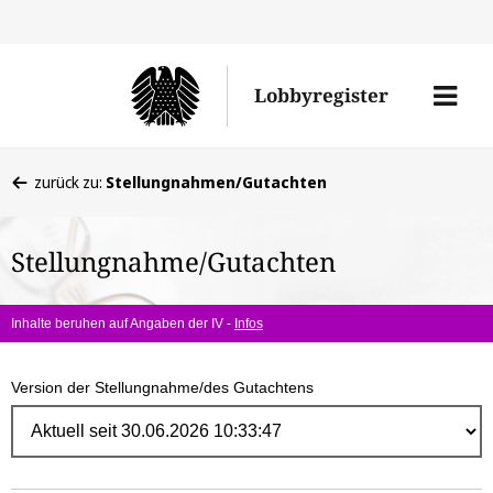
Direk
zum
Men
Lobbyregister
Inhal
öffne
Sie
zurück zu:
Stellungnahmen/Gutachten
befinden
sich
Stellungnahme/Gutachten
hier:
Inhalte beruhen auf Angaben der IV -
Infos
Version der Stellungnahme/des Gutachtens