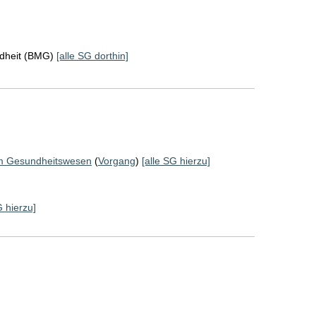
ndheit (BMG)
[alle SG dorthin]
 im Gesundheitswesen
(
Vorgang
)
[alle SG hierzu]
G hierzu]