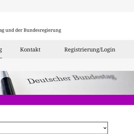
Direkt
zum
ag und der Bundesregierung
Inhalt
ausgewählt
g
Kontakt
Registrierung/Login