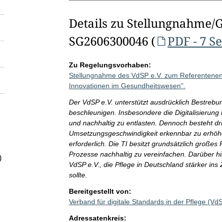
Details zu Stellungnahme/
SG2606300046 (
PDF - 7 S
Zu Regelungsvorhaben:
Stellungnahme des VdSP e.V. zum Referentenentw
Innovationen im Gesundheitswesen".
Der VdSP e.V. unterstützt ausdrücklich Bestrebu
beschleunigen. Insbesondere die Digitalisierung 
und nachhaltig zu entlasten. Dennoch besteht d
Umsetzungsgeschwindigkeit erkennbar zu erhöhe
erforderlich. Die TI besitzt grundsätzlich großes 
Prozesse nachhaltig zu vereinfachen. Darüber h
)
VdSP e.V., die Pflege in Deutschland stärker in
sollte.
Bereitgestellt von:
Verband für digitale Standards in der Pflege (V
Adressatenkreis: