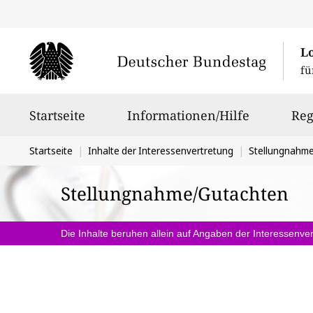
L
fü
Hauptnavigation
Startseite
Informationen/Hilfe
Reg
Sie
Startseite
Inhalte der Interessenvertretung
Stellungnahm
befinden
Stellungnahme/Gutachten
sich
hier:
Die Inhalte beruhen allein auf Angaben der Interessenver